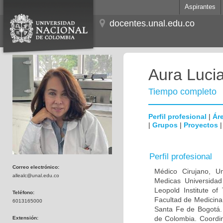
Aspirantes
docentes.unal.edu.co
Aura Lucia
Tiempo completo
Perfil profesional
|
Áre
|
Grupos
|
Proyectos
Perfil profesional
Correo electrónico:
Médico Cirujano, Un
allealc@unal.edu.co
Medicas Universidad 
Leopold Institute of
Teléfono:
Facultad de Medicina
6013165000
Santa Fe de Bogotá. I
de Colombia. Coordin
Extensión: