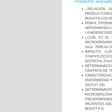
Proyectos asociad
--RELACIÓN 
PRODUCTORES
BOGOTÁ-COLOM
PERFIL EPIDE
AERUGINOSA CA
LA MISERICORDI
¿CUÁL ES EL 
MICROORGANIS
inicio: 2008-02-2
IMPACTO CL
STAPHYLOCOCCU
DISTRITAL
(Fech
DETERMINACI
CENTROS DE T
CARACTERIZA
ENFERMEDAD N
2023-07-28)
DETERMINAC
MICROBIOLÓG
PSEUDOMONA
PACIENTES AD
BOGOTÁ D.