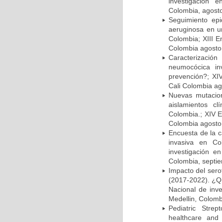
investigación 
Colombia, agost
Seguimiento ep
aeruginosa en un
Colombia; XIII E
Colombia agosto 
Caracterizació
neumocócica in
prevención?; XI
Cali Colombia ag
Nuevas mutacion
aislamientos c
Colombia.; XIV E
Colombia agosto 
Encuesta de la 
invasiva en Co
investigación e
Colombia, septi
Impacto del sero
(2017-2022). ¿Q
Nacional de inv
Medellin, Colomb
Pediatric Stre
healthcare and 