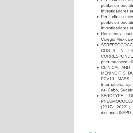
población pediá
Investigadores e
Perfil clínico m
población pediá
Investigadores e
Resistencia bac
Colegio Mexicano
STREPTOCOCCU
COSTS IN TH
CORRESPONDENC
pneumococcal di
CLINICAL AND
MENINGITIS 
PCV10 MASS V
International 
del Cabo, Sudáfr
SEROTYPE DI
PNEUMOCOCCAL
(2017- 2022).;
diseases ISPPD.,