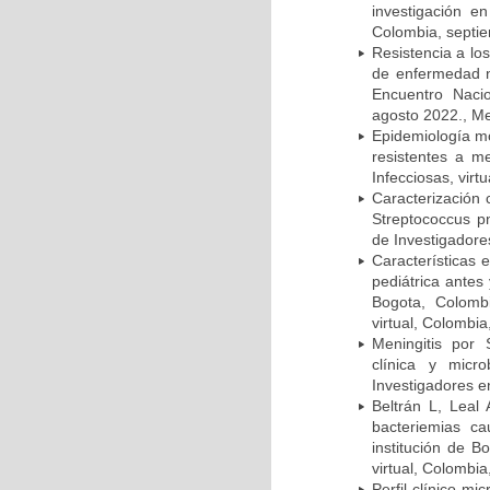
investigación e
Colombia, septi
Resistencia a lo
de enfermedad n
Encuentro Nacio
agosto 2022., Me
Epidemiología m
resistentes a m
Infecciosas, virt
Caracterización 
Streptococcus p
de Investigadore
Características 
pediátrica antes
Bogota, Colombi
virtual, Colombi
Meningitis por
clínica y micr
Investigadores e
Beltrán L, Leal
bacteriemias c
institución de B
virtual, Colombi
Perfil clínico m