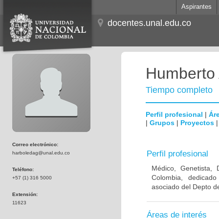
Aspirantes
docentes.unal.edu.co
Humberto 
Tiempo completo
Perfil profesional
|
Áre
|
Grupos
|
Proyectos
Correo electrónico:
Perfil profesional
harboledag@unal.edu.co
Médico, Genetista, 
Teléfono:
Colombia, dedicado
+57 (1) 316 5000
asociado del Depto de
Extensión:
11623
Áreas de interés