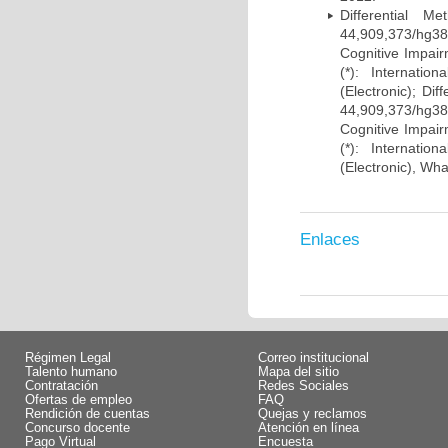
Differential 
44,909,373/hg38)
Cognitive Impairm
(*): Internati
(Electronic); Di
44,909,373/hg38)
Cognitive Impairm
(*): Internati
(Electronic), Wh
Enlaces
Régimen Legal
Correo institucional
Talento humano
Mapa del sitio
Contratación
Redes Sociales
Ofertas de empleo
FAQ
Rendición de cuentas
Quejas y reclamos
Concurso docente
Atención en línea
Pago Virtual
Encuesta