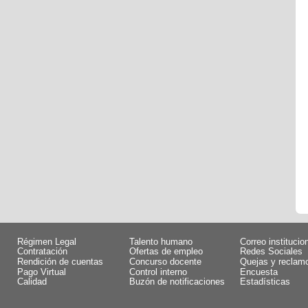
Régimen Legal
Talento humano
Correo institucio
Contratación
Ofertas de empleo
Redes Sociales
Rendición de cuentas
Concurso docente
Quejas y reclam
Pago Virtual
Control interno
Encuesta
Calidad
Buzón de notificaciones
Estadísticas