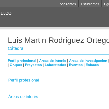
Aspirantes
Estudiantes
Eg
du.co
Luis Martin Rodriguez Orteg
Cátedra
Perfil profesional
|
Áreas de interés
|
Áreas de investigación
|
Grupos
|
Proyectos
|
Laboratorios
|
Eventos
|
Enlaces
Perfil profesional
Áreas de interés