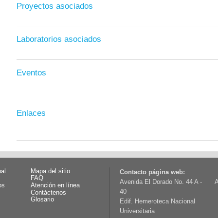
Proyectos asociados
Laboratorios asociados
Eventos
Enlaces
nal
Mapa del sitio
Contacto página web:
FAQ
Avenida El Dorado No. 44 A -
A
os
Atención en línea
40
Contáctenos
Glosario
Edif. Hemeroteca Nacional
Universitaria