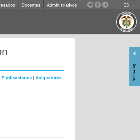
resados
Docentes
Administrativos
ES
on
|
Publicaciones
|
Asignaturas