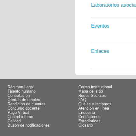
Laboratorios asoci
Eventos
Enlaces
Régimen Legal
Correo institucional
Talento humano
Mapa del sitio
Contratación
Redes Sociales
Ofertas de empleo
FAQ
Rendición de cuentas
Quejas y reclamos
Concurso docente
Atención en línea
Pago Virtual
Encuesta
Control interno
Contáctenos
Calidad
Estadísticas
Buzón de notificaciones
Glosario