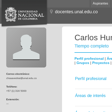
Aspirantes
docentes.unal.edu.co
Carlos Hum
Tiempo completo
Perfil profesional
|
Áre
|
Grupos
|
Proyectos
Correo electrónico:
Perfil profesional
chsaavedrat@unal.edu.co
Teléfono:
+57 (1) 316 5000
Áreas de interés
Extensión:
---