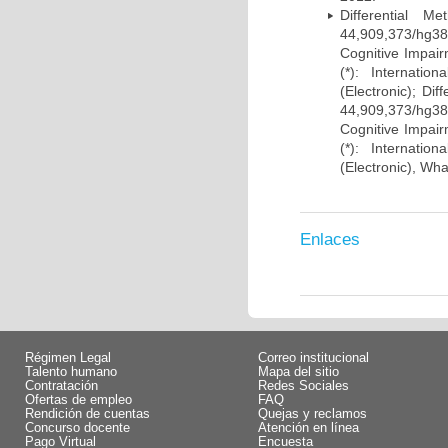
Differential 
44,909,373/hg38)
Cognitive Impairm
(*): Internati
(Electronic); Di
44,909,373/hg38)
Cognitive Impairm
(*): Internati
(Electronic), Wh
Enlaces
Régimen Legal
Correo institucional
Talento humano
Mapa del sitio
Contratación
Redes Sociales
Ofertas de empleo
FAQ
Rendición de cuentas
Quejas y reclamos
Concurso docente
Atención en línea
Pago Virtual
Encuesta