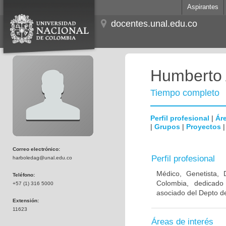
Aspirantes
docentes.unal.edu.co
Humberto 
Tiempo completo
Perfil profesional
|
Áre
|
Grupos
|
Proyectos
Correo electrónico:
Perfil profesional
harboledag@unal.edu.co
Médico, Genetista, 
Teléfono:
Colombia, dedicado
+57 (1) 316 5000
asociado del Depto de
Extensión:
11623
Áreas de interés