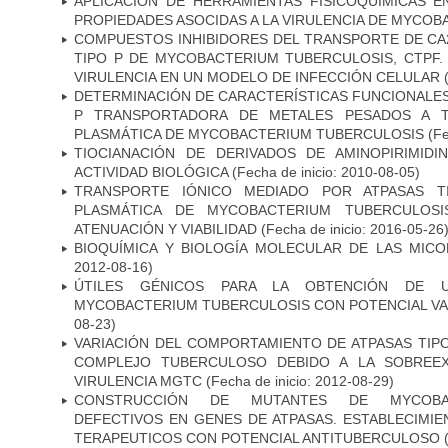
APLICACIÓN DE HERRAMIENTAS FISICOQUÍMICAS E
PROPIEDADES ASOCIDAS A LA VIRULENCIA DE MYCO
COMPUESTOS INHIBIDORES DEL TRANSPORTE DE CA
TIPO P DE MYCOBACTERIUM TUBERCULOSIS, CTPF.
VIRULENCIA EN UN MODELO DE INFECCIÓN CELULAR
(
DETERMINACIÓN DE CARACTERÍSTICAS FUNCIONALES 
P TRANSPORTADORA DE METALES PESADOS A 
PLASMÁTICA DE MYCOBACTERIUM TUBERCULOSIS
(Fe
TIOCIANACIÓN DE DERIVADOS DE AMINOPIRIMID
ACTIVIDAD BIOLÓGICA
(Fecha de inicio: 2010-08-05)
TRANSPORTE IÓNICO MEDIADO POR ATPASAS 
PLASMÁTICA DE MYCOBACTERIUM TUBERCULOSI
ATENUACIÓN Y VIABILIDAD
(Fecha de inicio: 2016-05-26
BIOQUÍMICA Y BIOLOGÍA MOLECULAR DE LAS MICO
2012-08-16)
ÚTILES GÉNICOS PARA LA OBTENCIÓN DE 
MYCOBACTERIUM TUBERCULOSIS CON POTENCIAL V
08-23)
VARIACIÓN DEL COMPORTAMIENTO DE ATPASAS TIP
COMPLEJO TUBERCULOSO DEBIDO A LA SOBREEX
VIRULENCIA MGTC
(Fecha de inicio: 2012-08-29)
CONSTRUCCIÓN DE MUTANTES DE MYCOBAC
DEFECTIVOS EN GENES DE ATPASAS. ESTABLECIMI
TERAPEUTICOS CON POTENCIAL ANTITUBERCULOSO
(