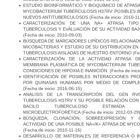
ESTUDIO BIOINFORMÁTICO Y BIOQUÍMICO DE ATPASA
MYCOBACTERIUM TUBERCULOSIS H37RV: POSIBLES B
NUEVOS ANTITUBERCULOSOS
(Fecha de inicio: 2010-11
CARACTERIZACIÓN DE UNA NA+ ATPASA TIP
TUBERCULOSIS Y EVALUACIÓN DE SU ACTIVIDAD BA
(Fecha de inicio: 2010-09-03)
BÚSQUEDA DE MARCADORES LIPÍDICOS RELACIONADO
MICOBACTERIAS Y ESTUDIO DE SU DISTRIBUCION E
TUBERCULOSIS AISLADAS DE NUESTRO ENTORNO
(Fec
CARACTERIZACIÓN DE LA ACTIVIDAD ATPASA D
MEMBRANA PLASMÁTICA DE MYCOBACTERIUM TUBE
CONDICIONES DE HIPOXIA E INANICIÓN.
(Fecha de inici
IDENTIFICACIÓN DE POSIBLES INTERACCIONES PR
POR QUINASAS HUMANAS POR MEDIO DE COMPLE
(Fecha de inicio: 2016-06-15)
ANÁLISIS DE LA TRANSCRIPCIÓN DEL GEN RV
TUBERCULOSIS H37RV Y SU POSIBLE RELACIÓN CON 
BACILO TUBERCULOSO ESTIMADA ME
MICROELECTROFORÉTICA
(Fecha de inicio: 2012-03-29
BÚSQUEDA, CLONACIÓN, SOBREEXPRESIÓN Y 
ACTIVIDAD DE UNA POSIBLE NA+/K+ ATPASA DE MY
(Fecha de inicio: 2010-11-16)
DESARROLLO DE MATERIALES DE REFERENCIA O 