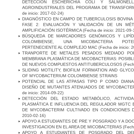
DETECCIÓN ESCHERICHIA COLI Y SALMONE
AGROINDUSTRIALES DEL PROGRAMA DE TRANSFOR
de inicio: 2017-02-24)
DIAGNÓSTICO EN CAMPO DE TUBERCULOSIS BOVINA 
FASE 2: EVALUACIÓN Y VALIDACIÓN DE UN MÉ
AMPLIFICACIÓN ISOTÉRMICA
(Fecha de inicio: 2021-09-
BÚSQUEDA DE MARCADORES GENÓMICOS Y LIPÍD
COLOMBIENSE, UNA MICOBACTERIA POTEN
PERTENECIENTE AL COMPLEJO MAC
(Fecha de inicio: 
TRANPORTE DE METALES PESADOS MEDIADO POR
MEMBRANA PLASMÁTICA DE MICOBACTERIAS: POSIBLE
DE NUEVOS COMPUESTOS ANTITUBERCULOSOS
(Fecha
SLIDING MOTILITY, BIOFILM FORMATION AND GLYC
OF MYCOBACTERIUM COLOMBIENSE STRAINS
POTENCIAL DE LAS ATPASAS TIPO P COMO DIAN
DISEÑO DE MUTANTES ATENUADOS DE MYCOBACTE
de inicio: 2014-09-22)
DETECCIÓN DEL ESTADO METABÓLICO, ACTIVID
PLASMÁTICA E INFLUENCIA DEL REGULADOR MGTC 
DE MYCOBACTERIM CULTIVADO EN CONDICIONES
2010-02-16)
APOYO A ESTUDIANTES DE PRE Y POSGRADO Y A DO
INVESTIGACION EN EL AREA DE MICOBACTERIAS
(Fecha
APOYO A ESTUDIANTES DE POSGRADO DEL DE