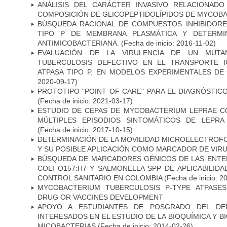
ANÁLISIS DEL CARÁCTER INVASIVO RELACIONAD
COMPOSICIÓN DE GLICOPEPTIDOLÍPIDOS DE MYCOB
BÚSQUEDA RACIONAL DE COMPUESTOS INHIBIDORES
TIPO P DE MEMBRANA PLASMÁTICA Y DETERMIN
ANTIMICOBACTERIANA.
(Fecha de inicio: 2016-11-02)
EVALUACIÓN DE LA VIRULENCIA DE UN MUTA
TUBERCULOSIS DEFECTIVO EN EL TRANSPORTE 
ATPASA TIPO P, EN MODELOS EXPERIMENTALES DE
2020-09-17)
PROTOTIPO "POINT OF CARE" PARA EL DIAGNÓSTIC
(Fecha de inicio: 2021-03-17)
ESTUDIO DE CEPAS DE MYCOBACTERIUM LEPRAE 
MÚLTIPLES EPISODIOS SINTOMÁTICOS DE LEPRA
(Fecha de inicio: 2017-10-15)
DETERMINACIÓN DE LA MOVILIDAD MICROELECTROF
Y SU POSIBLE APLICACIÓN COMO MARCADOR DE VIR
BÚSQUEDA DE MARCADORES GÉNICOS DE LAS ENTE
COLI O157:H7 Y SALMONELLA SPP DE APLICABILI
CONTROL SANITARIO EN COLOMBIA
(Fecha de inicio: 2
MYCOBACTERIUM TUBERCULOSIS P-TYPE ATPASES
DRUG OR VACCINES DEVELOPMENT
APOYO A ESTUDIANTES DE POSGRADO DEL DE
INTERESADOS EN EL ESTUDIO DE LA BIOQUÍMICA Y 
MICOBACTERIAS
(Fecha de inicio: 2014-02-26)