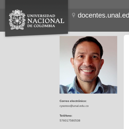
docentes.unal.e
Correo electrónico:
cysotoo@unal.edu.co
Teléfono:
576017580538