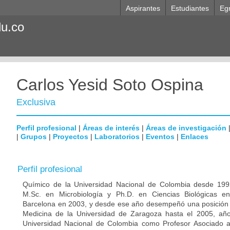
Aspirantes
Estudiantes
Eg
du.co
Carlos Yesid Soto Ospina
Exclusiva
Perfil profesional
|
Áreas de interés
|
Áreas de investigación
|
Grupos
|
Proyectos
|
Laboratorios
|
Eventos
|
Enlaces
Perfil profesional
Químico de la Universidad Nacional de Colombia desde 1992
M.Sc. en Microbiología y Ph.D. en Ciencias Biológicas e
Barcelona en 2003, y desde ese año desempeñó una posición p
Medicina de la Universidad de Zaragoza hasta el 2005, año
Universidad Nacional de Colombia como Profesor Asociado 