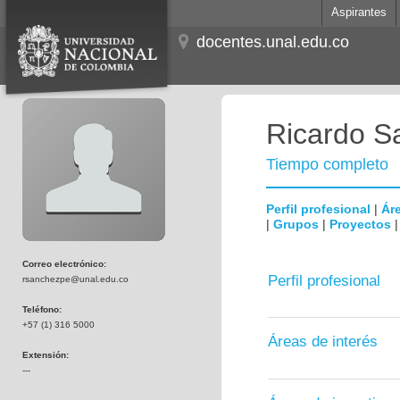
Aspirantes
docentes.unal.edu.co
Ricardo S
Tiempo completo
Perfil profesional
|
Áre
|
Grupos
|
Proyectos
Correo electrónico:
Perfil profesional
rsanchezpe@unal.edu.co
Teléfono:
+57 (1) 316 5000
Áreas de interés
Extensión:
---