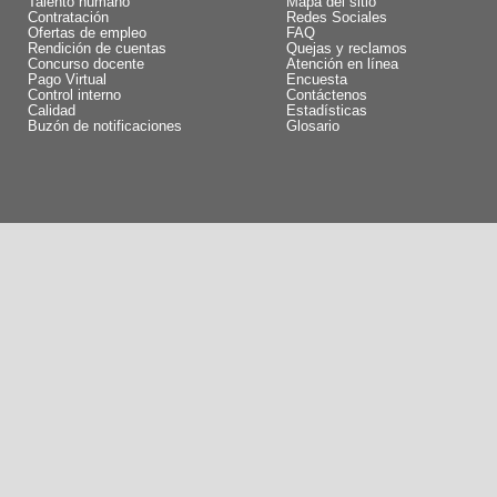
Talento humano
Mapa del sitio
Contratación
Redes Sociales
Ofertas de empleo
FAQ
Rendición de cuentas
Quejas y reclamos
Concurso docente
Atención en línea
Pago Virtual
Encuesta
Control interno
Contáctenos
Calidad
Estadísticas
Buzón de notificaciones
Glosario