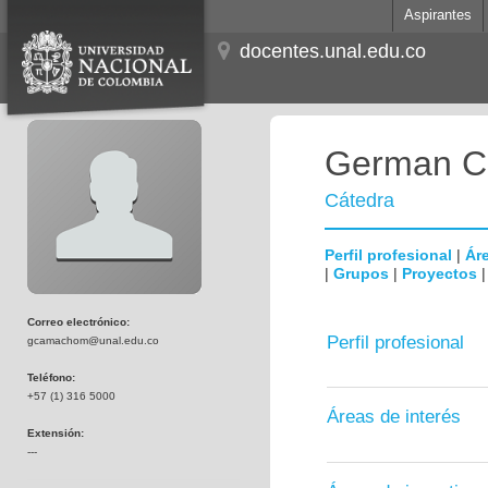
Aspirantes
docentes.unal.edu.co
German C
Cátedra
Perfil profesional
|
Áre
|
Grupos
|
Proyectos
Correo electrónico:
Perfil profesional
gcamachom@unal.edu.co
Teléfono:
+57 (1) 316 5000
Áreas de interés
Extensión:
---