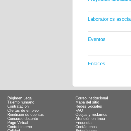
Laboratorios asoci
Eventos
Enlaces
Régimen Legal
Correo institucional
Talento humano
Mapa del sitio
Contratación
Redes Sociales
Ofertas de empleo
FAQ
Rendición de cuentas
Quejas y reclamos
Concurso docente
Atención en línea
Pago Virtual
Encuesta
Control interno
Contáctenos