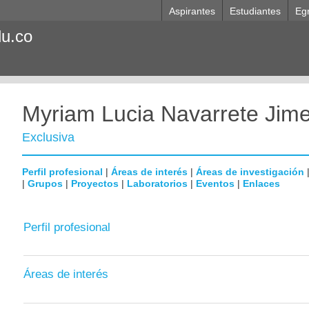
Aspirantes
Estudiantes
Eg
du.co
Myriam Lucia Navarrete Jim
Exclusiva
Perfil profesional
|
Áreas de interés
|
Áreas de investigación
|
Grupos
|
Proyectos
|
Laboratorios
|
Eventos
|
Enlaces
Perfil profesional
Áreas de interés