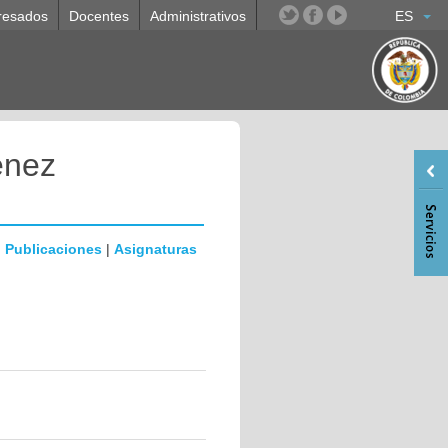
resados
Docentes
Administrativos
ES
enez
|
Publicaciones
|
Asignaturas