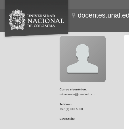
docentes.unal.e
Correo electrónico:
mlnavarretej@unal.edu.co
Teléfono:
+57 (1) 316 5000
Extensión:
---