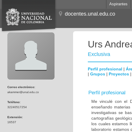
Aspirantes
docentes.unal.edu.co
Urs Andre
Exclusiva
Perfil profesional
|
Áre
|
Grupos
|
Proyectos
Correo electrónico:
Perfil profesional
akammer@unal.edu.co
Me vinculé con el 
Teléfono:
enseñando materias r
32240517254
investigativas se ba
Extensión:
cartografías geológi
16537
los cuales estamos l
laboratorio estamos 