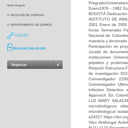
Pregrado/Universi
Sede Bogotá
Enero1976 - 1982 E
BOGOTÁ Dedicación:
2- FACULTAD DE CIENCIAS
INSTITUTO DE INMU
2001 Enero de 2005 ¿
2- DEPARTAMENTO DE QUÍMICA
horas Semanales Fe
CVLAC
Nacional de Colombi
maestría y doctorado 
Participación en pro
Descargar hoja de vida
Jurado de documento
instituciones Univer
péptidos y proteínas
Regresar
Relación Estructura-F
de investigación 
Coinvestigador 
Coinvestigador Ult
Infection Detection
Approach. En: Colomb
LUZ MARY SALAZAR PU
microbiológicos ob
microbiological isol
e24227 https://doi.o
Vitro Antifungal Act
8(11):1173 November