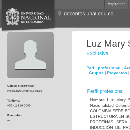
Aspirantes
docentes.unal.edu.co
Luz Mary 
Exclusiva
Perfil profesional
|
Áre
|
Grupos
|
Proyectos
Correo electrónico:
Perfil profesional
lmsalazarpu@unal.edu.co
Nombre Luz Mary S
Teléfono:
Nacionalidad Colom
+57 (1) 316 5000
COLOMBIA SEDE BOG
Extensión:
ESTRUCTURA EN SO
---
PROTEÍNAS SERA 
INDUCCIÓN DE PR