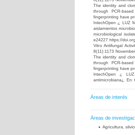
The identity and clo
through PCR-based t
fingerprinting have p
IntechOpen ¿ LUZ MA
aislamientos microbio
microbiological isol
e24227 https://doi.o
Vitro Antifungal Act
8(11):1173 November
The identity and clo
through PCR-based t
fingerprinting have p
IntechOpen ¿ LUZ
antimicrobiana¿. En:
Áreas de interés
Áreas de investigac
Agricultura, silvi