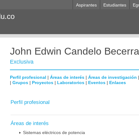
Aspirantes
Estudiantes
Eg
du.co
John Edwin Candelo Becerr
Exclusiva
Perfil profesional
|
Áreas de interés
|
Áreas de investigación
|
Grupos
|
Proyectos
|
Laboratorios
|
Eventos
|
Enlaces
Perfil profesional
Áreas de interés
Sistemas eléctricos de potencia