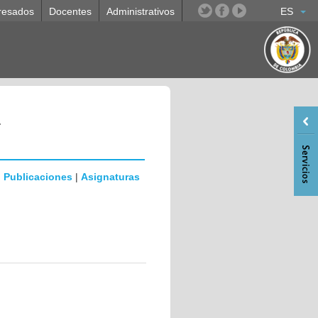
resados
Docentes
Administrativos
ES
a
|
Publicaciones
|
Asignaturas