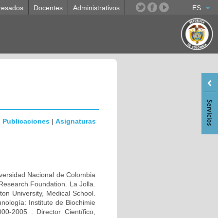
resados
Docentes
Administrativos
ES
|
Publicaciones
|
Asignaturas
rsidad Nacional de Colombia
Research Foundation. La Jolla.
n University, Medical School.
ología: Institute de Biochimie
0-2005 : Director Científico,