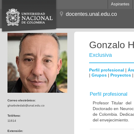
Aspirantes
docentes.unal.edu.co
Gonzalo H
Exclusiva
Perfil profesional
|
Áre
|
Grupos
|
Proyectos
Perfil profesional
Correo electrónico:
Profesor Titular de
gharboledab@unal.edu.co
Doctorado en Neuroci
de Colombia. Dedicad
Teléfono:
del envejecimiento.
11614
Extensión: