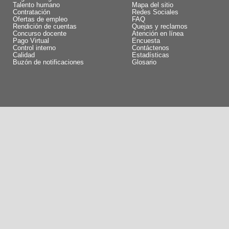
Talento humano
Mapa del sitio
Contratación
Redes Sociales
Ofertas de empleo
FAQ
Rendición de cuentas
Quejas y reclamos
Concurso docente
Atención en línea
Pago Virtual
Encuesta
Control interno
Contáctenos
Calidad
Estadísticas
Buzón de notificaciones
Glosario