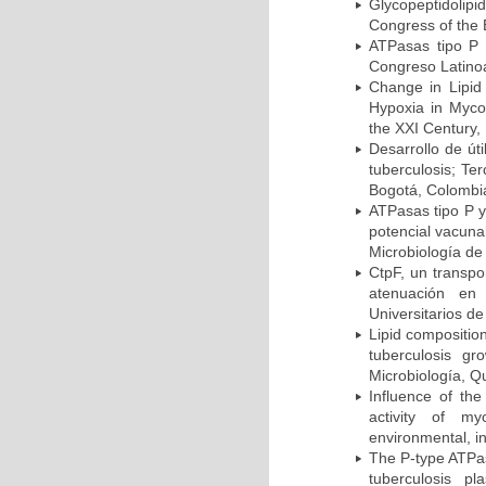
Glycopeptidolipi
Congress of the 
ATPasas tipo P 
Congreso Latinoa
Change in Lipid
Hypoxia in Mycob
the XXI Century,
Desarrollo de út
tuberculosis; Te
Bogotá, Colombi
ATPasas tipo P 
potencial vacuna
Microbiología de
CtpF, un transp
atenuación en 
Universitarios d
Lipid compositio
tuberculosis g
Microbiología, Q
Influence of th
activity of my
environmental, i
The P-type ATPas
tuberculosis p