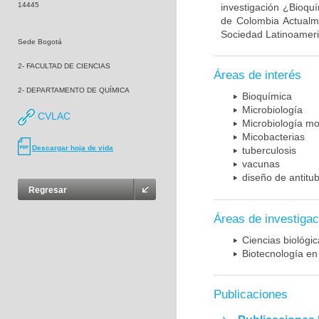
14445
investigación ¿Bioqu
de Colombia Actualme
Sociedad Latinoameric
Sede Bogotá
2- FACULTAD DE CIENCIAS
Áreas de interés
2- DEPARTAMENTO DE QUÍMICA
Bioquímica
Microbiología
CVLAC
Microbiología mo
Micobacterias
Descargar hoja de vida
tuberculosis
vacunas
diseño de antitu
Regresar
Áreas de investigac
Ciencias biológi
Biotecnología en
Publicaciones