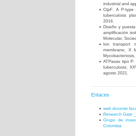
industrial and a
CtpF: A P-type
tuberculosis p
2016.
Diseño y puesta
amplificación is
Molecular, Socie
Ion transport 
membrane; X Me
Mycobacteriosis,
ATPasas tipo P: 
tuberculosis; X
agosto 2021.
Enlaces
web docente facu
Research Gate _
Grupo de inves
Colombia