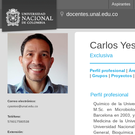
Aspirantes
docentes.unal.edu.co
Carlos Ye
Exclusiva
Perfil profesional
|
Áre
|
Grupos
|
Proyectos
Perfil profesional
Correo electrónico:
Químico de la Unive
cysotoo@unal.edu.co
M.Sc. en Microbiolo
Barcelona en 2003, y
Teléfono:
Medicina de la Univ
576017580538
Universidad Naciona
General, Bioquímica 
Extensión: