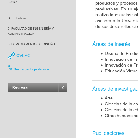
35267
productos y procesos
productivas. En su ej
realizado estudios s
Sede Palmira
asesora a la Univers
de sus desarrollos cie
5- FACULTAD DE INGENIERÍA Y
ADMINISTRACIÓN
Áreas de interés
5- DEPARTAMENTO DE DISEÑO
Diseño de Produ
CVLAC
Innovación de P
Innovación de P
Descargar hoja de vida
Educación Virtua
Regresar
Áreas de investigac
Arte
Ciencias de la c
Ciencias de la e
Otras humanida
Publicaciones