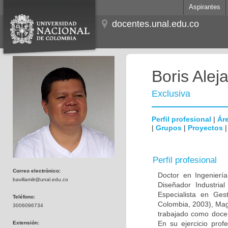
Aspirantes
docentes.unal.edu.co
Boris Alej
Exclusiva
Perfil profesional
|
Áre
|
Grupos
|
Proyectos
Perfil profesional
Correo electrónico:
Doctor en Ingenierí
bavillamilr@unal.edu.co
Diseñador Industria
Especialista en Gest
Teléfono:
Colombia, 2003), Magí
3006096734
trabajado como doce
En su ejercicio prof
Extensión: