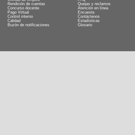
Rendición de cuentas
Quejas y reclamos
Concurso docente
Atención en línea
Pago Virtual
Encuesta
Control interno
Contáctenos
Calidad
Estadísticas
Buzón de notificaciones
Glosario