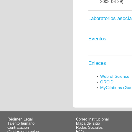
2008-06-29)
Laboratorios asoci
Eventos
Enlaces
Web of Science
ORCID
MyCitations (Goo
Régimen Legal
Correo institucional
Talento humano
Mapa del sitio
Contratación
Redes Sociales
Ofertas de empleo
FAQ