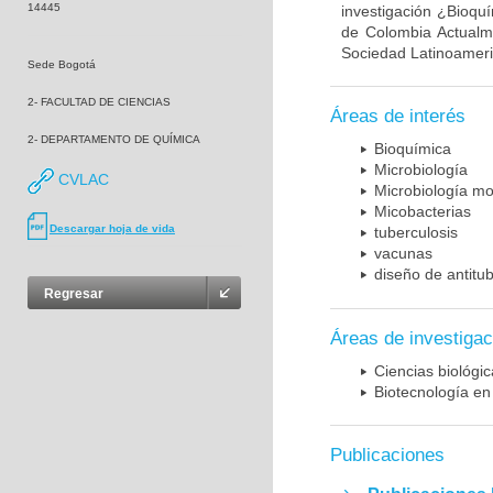
14445
investigación ¿Bioqu
de Colombia Actualme
Sociedad Latinoameric
Sede Bogotá
2- FACULTAD DE CIENCIAS
Áreas de interés
2- DEPARTAMENTO DE QUÍMICA
Bioquímica
Microbiología
CVLAC
Microbiología mo
Micobacterias
Descargar hoja de vida
tuberculosis
vacunas
diseño de antitu
Regresar
Áreas de investigac
Ciencias biológi
Biotecnología en
Publicaciones