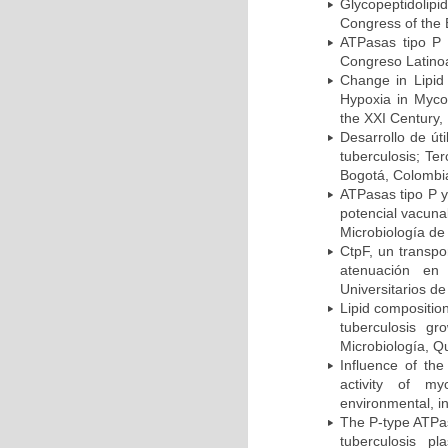
Glycopeptidolipi
Congress of the 
ATPasas tipo P 
Congreso Latinoa
Change in Lipid
Hypoxia in Mycob
the XXI Century,
Desarrollo de út
tuberculosis; Te
Bogotá, Colombi
ATPasas tipo P 
potencial vacuna
Microbiología de
CtpF, un transp
atenuación en 
Universitarios d
Lipid compositio
tuberculosis g
Microbiología, Q
Influence of th
activity of my
environmental, i
The P-type ATPas
tuberculosis p