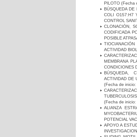
PILOTO
(Fecha d
BÚSQUEDA DE 
COLI O157:H7
CONTROL SANI
CLONACIÓN, S
CODIFICADA P
POSIBLE ATPAS
TIOCIANACIÓN
ACTIVIDAD BIO
CARACTERIZA
MEMBRANA PLA
CONDICIONES D
BÚSQUEDA, C
ACTIVIDAD DE
(Fecha de inicio
CARACTERIZ
TUBERCULOSIS
(Fecha de inicio
ALIANZA ESTR
MYCOBACTERI
POTENCIAL VA
APOYO A ESTU
INVESTIGACION
SLIDING MOTI