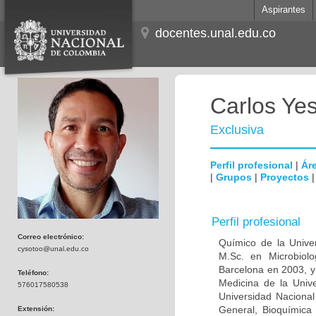
Aspirantes
docentes.unal.edu.co
Carlos Ye
Exclusiva
Perfil profesional
|
Áre
|
Grupos
|
Proyectos
Perfil profesional
Correo electrónico:
Químico de la Unive
cysotoo@unal.edu.co
M.Sc. en Microbiolo
Barcelona en 2003, y
Teléfono:
Medicina de la Univ
576017580538
Universidad Naciona
General, Bioquímica 
Extensión: