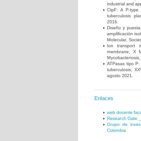
industrial and a
CtpF: A P-type
tuberculosis p
2016.
Diseño y puesta
amplificación is
Molecular, Socie
Ion transport 
membrane; X Me
Mycobacteriosis,
ATPasas tipo P: 
tuberculosis; X
agosto 2021.
Enlaces
web docente facu
Research Gate _
Grupo de inves
Colombia