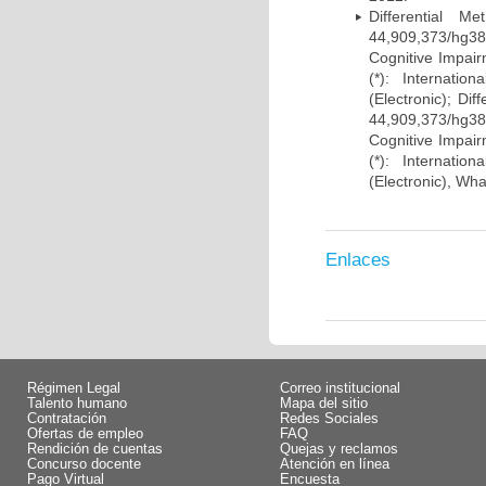
Differential 
44,909,373/hg38)
Cognitive Impairm
(*): Internati
(Electronic); Di
44,909,373/hg38)
Cognitive Impairm
(*): Internati
(Electronic), Wh
Enlaces
Régimen Legal
Correo institucional
Talento humano
Mapa del sitio
Contratación
Redes Sociales
Ofertas de empleo
FAQ
Rendición de cuentas
Quejas y reclamos
Concurso docente
Atención en línea
Pago Virtual
Encuesta