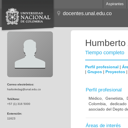
Aspirantes
docentes.unal.edu.co
Humberto 
Tiempo completo
Perfil profesional
|
Áre
|
Grupos
|
Proyectos
Correo electrónico:
Perfil profesional
harboledag@unal.edu.co
Médico, Genetista, 
Teléfono:
Colombia, dedicado
+57 (1) 316 5000
asociado del Depto de
Extensión:
11623
Áreas de interés