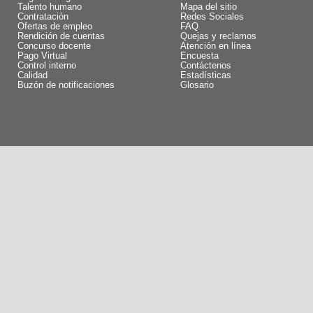
Talento humano
Mapa del sitio
Contratación
Redes Sociales
Ofertas de empleo
FAQ
Rendición de cuentas
Quejas y reclamos
Concurso docente
Atención en línea
Pago Virtual
Encuesta
Control interno
Contáctenos
Calidad
Estadísticas
Buzón de notificaciones
Glosario