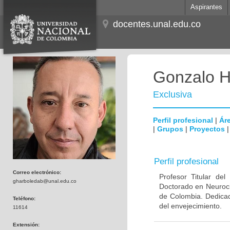
Aspirantes
docentes.unal.edu.co
Gonzalo H
Exclusiva
Perfil profesional
|
Áre
|
Grupos
|
Proyectos
Perfil profesional
Correo electrónico:
Profesor Titular de
gharboledab@unal.edu.co
Doctorado en Neuroci
de Colombia. Dedicad
Teléfono:
del envejecimiento.
11614
Extensión: