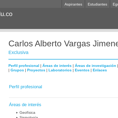
Aspirantes
Estudiantes
Eg
du.co
Carlos Alberto Vargas Jimen
Exclusiva
Perfil profesional
|
Áreas de interés
|
Áreas de investigación
|
Grupos
|
Proyectos
|
Laboratorios
|
Eventos
|
Enlaces
Perfil profesional
Áreas de interés
Geofísica
Sismología