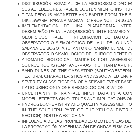
DISTRIBUCIÓN ESPACIAL DE LA MICROSISMICIDAD 
SUS ALTEDEDORES, FASE II: SOSTENIMIENTO INSTRU
TITANIFEROUS MAGNETITE AND BARITE FROM THE 
DIKE SWARM, PARANÁ MAGMATIC PROVINCE, URUGUA
IMPLEMENTACIÓN DE UNA PLATAFORMA INTER-
DESEMPEÑO PARA LA ADQUISICIÓN, INTERCAMBIO 
GEOFÍSICOS. FASE I: INTEGRACIÓN DE DATOS
OBSERVATORIO SISMOLÓGICO DE LA U. DEL QUINDÍ
SABANA DE BOGOTÁ (U. ANTONIO NARIÑO-U. NAL. D
OBSERVATORIO SISMOLÓGICO DEL SUROCCIDENTE CO
AROMATIC BIOLOGICAL MARKERS FOR ASSESSIN
SOURCE ROCKS (CAMPANO-MAASTRICHTIAN MAMU FO
SAND DUNES OF THE GAZA STRIP (SOUTHWESTERN 
TEXTURAL CHARACTERISTICS AND ASSOCIATED ENVI
SEVERITY CLASSIFICATION OF A SEISMIC EVENT BA
RATIO USING ONLY ONE SEISMOLOGICAL STATION
UNCERTAINTY IN RAINFALL INPUT DATA IN A C
MODEL: EFFECTS ON OUTPUTS AND IMPLICATIONS ON
HYDROGEOCHEMISTRY AND QUALITY ASSESSMENT 
IN THE SOUTHERN PART OF THE YELLOW RIVER A
SECTION), NORTHWEST CHINA
INFLUENCIA DE LAS PROPIEDADES GEOTÉCNICAS D
LA PROPAGACIÓN Y ATENUACIÓN DE ONDAS SÍSMICAS