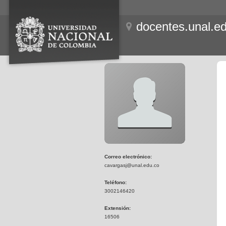
docentes.unal.e
Correo electrónico:
cavargasj@unal.edu.co
Teléfono:
3002146420
Extensión:
16506