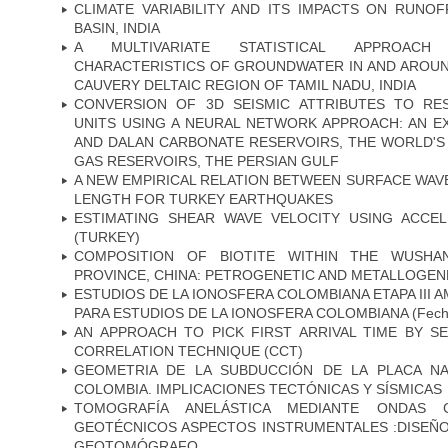
CLIMATE VARIABILITY AND ITS IMPACTS ON RUNO
BASIN, INDIA
A MULTIVARIATE STATISTICAL APPROACH
CHARACTERISTICS OF GROUNDWATER IN AND AROUN
CAUVERY DELTAIC REGION OF TAMIL NADU, INDIA
CONVERSION OF 3D SEISMIC ATTRIBUTES TO RE
UNITS USING A NEURAL NETWORK APPROACH: AN 
AND DALAN CARBONATE RESERVOIRS, THE WORLD'S
GAS RESERVOIRS, THE PERSIAN GULF
A NEW EMPIRICAL RELATION BETWEEN SURFACE WA
LENGTH FOR TURKEY EARTHQUAKES
ESTIMATING SHEAR WAVE VELOCITY USING ACCEL
(TURKEY)
COMPOSITION OF BIOTITE WITHIN THE WUSHAN
PROVINCE, CHINA: PETROGENETIC AND METALLOGENE
ESTUDIOS DE LA IONOSFERA COLOMBIANA ETAPA III A
PARA ESTUDIOS DE LA IONOSFERA COLOMBIANA
(Fech
AN APPROACH TO PICK FIRST ARRIVAL TIME BY S
CORRELATION TECHNIQUE (CCT)
GEOMETRIA DE LA SUBDUCCIÓN DE LA PLACA N
COLOMBIA. IMPLICACIONES TECTÓNICAS Y SÍSMICAS
TOMOGRAFÍA ANELÁSTICA MEDIANTE ONDAS 
GEOTÉCNICOS ASPECTOS INSTRUMENTALES :DISEÑO
GEOTOMÓGRAFO