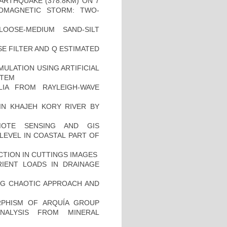
ARTHQUAKE (378.8KM) ON 7
EOMAGNETIC STORM: TWO-
OOSE-MEDIUM SAND-SILT
SE FILTER AND Q ESTIMATED
MULATION USING ARTIFICIAL
STEM
IA FROM RAYLEIGH-WAVE
 IN KHAJEH KORY RIVER BY
MOTE SENSING AND GIS
LEVEL IN COASTAL PART OF
CTION IN CUTTINGS IMAGES
IENT LOADS IN DRAINAGE
NG CHAOTIC APPROACH AND
PHISM OF ARQUÍA GROUP
NALYSIS FROM MINERAL