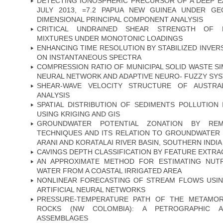
DETECTING IONOSPHERIC PRECURSOR OF A DEEP E
JULY 2013, =7.2 PAPUA NEW GUINEA UNDER G
DIMENSIONAL PRINCIPAL COMPONENT ANALYSIS
CRITICAL UNDRAINED SHEAR STRENGTH OF L
MIXTURES UNDER MONOTONIC LOADINGS
ENHANCING TIME RESOLUTION BY STABILIZED INVER
ON INSTANTANEOUS SPECTRA
COMPRESSION RATIO OF MUNICIPAL SOLID WASTE SI
NEURAL NETWORK AND ADAPTIVE NEURO- FUZZY SY
SHEAR-WAVE VELOCITY STRUCTURE OF AUSTRAL
ANALYSIS
SPATIAL DISTRIBUTION OF SEDIMENTS POLLUTION
USING KRIGING AND GIS
GROUNDWATER POTENTIAL ZONATION BY RE
TECHNIQUES AND ITS RELATION TO GROUNDWATER 
ARANI AND KORATALAI RIVER BASIN, SOUTHERN INDIA
CAVINGS DEPTH CLASSIFICATION BY FEATURE EXTRA
AN APPROXIMATE METHOD FOR ESTIMATING NUTR
WATER FROM A COASTAL IRRIGATED AREA
NONLINEAR FORECASTING OF STREAM FLOWS USI
ARTIFICIAL NEURAL NETWORKS
PRESSURE-TEMPERATURE PATH OF THE METAMOR
ROCKS (NW COLOMBIA): A PETROGRAPHIC A
ASSEMBLAGES