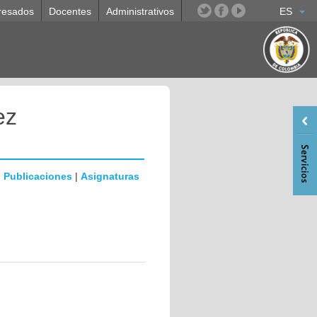
resados
Docentes
Administrativos
ES
ez
|
Publicaciones
|
Asignaturas