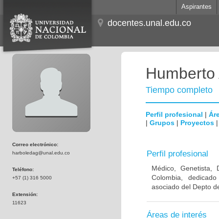
Aspirantes
docentes.unal.edu.co
Humberto 
Tiempo completo
Perfil profesional
|
Áre
|
Grupos
|
Proyectos
Correo electrónico:
Perfil profesional
harboledag@unal.edu.co
Médico, Genetista, 
Teléfono:
Colombia, dedicado
+57 (1) 316 5000
asociado del Depto de
Extensión:
11623
Áreas de interés