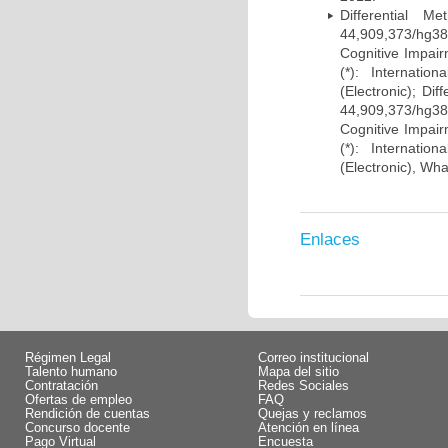
Differential 
44,909,373/hg38)
Cognitive Impairm
(*): Internati
(Electronic); Di
44,909,373/hg38)
Cognitive Impairm
(*): Internati
(Electronic), Wh
Enlaces
Régimen Legal
Correo institucional
Talento humano
Mapa del sitio
Contratación
Redes Sociales
Ofertas de empleo
FAQ
Rendición de cuentas
Quejas y reclamos
Concurso docente
Atención en línea
Pago Virtual
Encuesta