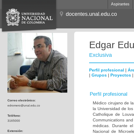
Aspirantes
docentes.unal.edu.co
Edgar Edu
Exclusiva
Perfil profesional
|
Áre
|
Grupos
|
Proyectos
Perfil profesional
Correo electrónico:
Médico cirujano de la
edromero@unal.edu.co
la Universidad de los
Catholique de Louva
Teléfono:
Communications and 
3165000
médicas. Durante e
Nacional de Microel
Extensión: