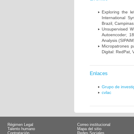
Exploring the l
International S
Brazil, Campinas
Unsupervised Whi
Autoencoder; 18
Analysis (SIPAIM
Micropatrones p
Digital: RedPat, 
Enlaces
Grupo de invest
cvlac
Régimen Legal
Correo institucional
Talento humano
Mapa del sitio
Contratación
Redes Sociales