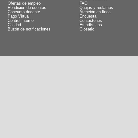
Ofertas de empleo
FAQ
Rendición de cuentas
Quejas y reclamos
Concurso docente
Atención en línea
Pago Virtual
Encuesta
Control interno
Contáctenos
Calidad
Estadísticas
Buzón de notificaciones
Glosario