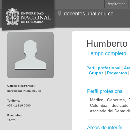
Aspirantes
docentes.unal.edu.co
Humberto 
Tiempo completo
Perfil profesional
|
Áre
|
Grupos
|
Proyectos
Correo electrónico:
Perfil profesional
harboledag@unal.edu.co
Médico, Genetista, 
Teléfono:
Colombia, dedicado
+57 (1) 316 5000
asociado del Depto de
Extensión:
11623
Áreas de interés