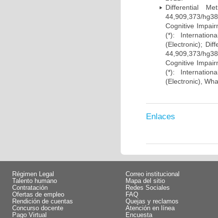
Differential 
44,909,373/hg38)
Cognitive Impairm
(*): Internati
(Electronic); Di
44,909,373/hg38)
Cognitive Impairm
(*): Internati
(Electronic), Wh
Enlaces
Régimen Legal
Correo institucional
Talento humano
Mapa del sitio
Contratación
Redes Sociales
Ofertas de empleo
FAQ
Rendición de cuentas
Quejas y reclamos
Concurso docente
Atención en línea
Pago Virtual
Encuesta