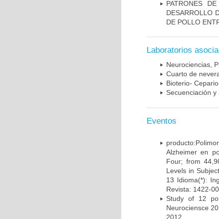
PATRONES DE
DESARROLLO D
DE POLLO ENTR
Laboratorios asoci
Neurociencias, P
Cuarto de nevera
Bioterio- Cepario
Secuenciación y 
Eventos
producto:Poli
Alzheimer en po
Four; from 44,9
Levels in Subject
13 Idioma(*): In
Revista: 1422-00
Study of 12 pol
Neurociensce 20
2012.