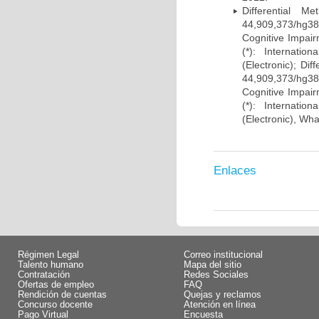
Differential 
44,909,373/hg38)
Cognitive Impairm
(*): Internati
(Electronic); Di
44,909,373/hg38)
Cognitive Impairm
(*): Internati
(Electronic), Wh
Enlaces
Régimen Legal
Correo institucional
Talento humano
Mapa del sitio
Contratación
Redes Sociales
Ofertas de empleo
FAQ
Rendición de cuentas
Quejas y reclamos
Concurso docente
Atención en línea
Pago Virtual
Encuesta