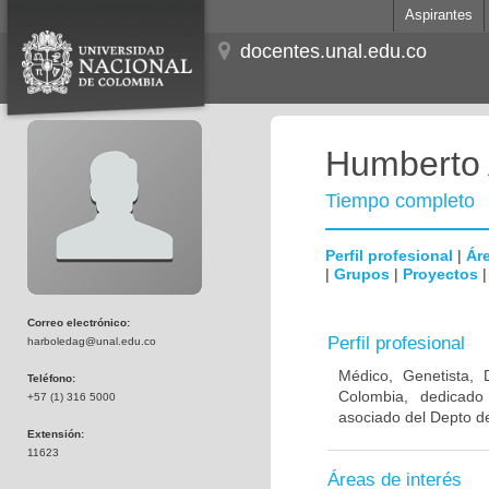
Aspirantes
docentes.unal.edu.co
Humberto 
Tiempo completo
Perfil profesional
|
Áre
|
Grupos
|
Proyectos
Correo electrónico:
Perfil profesional
harboledag@unal.edu.co
Médico, Genetista, 
Teléfono:
Colombia, dedicado
+57 (1) 316 5000
asociado del Depto de
Extensión:
11623
Áreas de interés