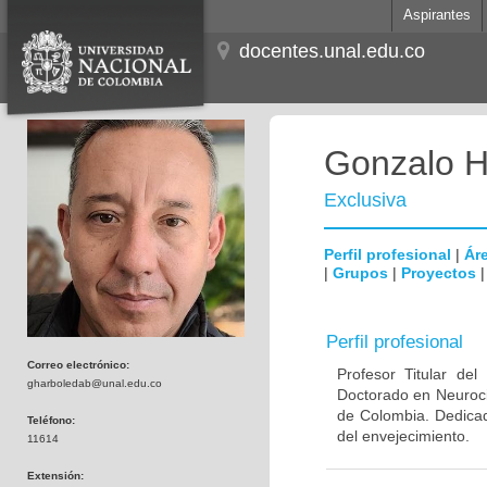
Aspirantes
docentes.unal.edu.co
Gonzalo H
Exclusiva
Perfil profesional
|
Áre
|
Grupos
|
Proyectos
Perfil profesional
Correo electrónico:
Profesor Titular de
gharboledab@unal.edu.co
Doctorado en Neuroci
de Colombia. Dedicad
Teléfono:
del envejecimiento.
11614
Extensión: