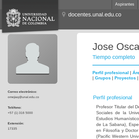
Aspirantes
docentes.unal.edu.co
Jose Osca
Tiempo completo
Perfil profesional
|
Áre
|
Grupos
|
Proyectos
Correo electrónico:
Perfil profesional
omejiaq@unal.edu.co
Profesor Titular del 
Teléfono:
Sociales de la Univ
+57 (1) 316 5000
Estudios Humanísticos
Extensión:
de La Sabana), Espec
17335
en Filosofía y Doctor
(Pacific Western Univ