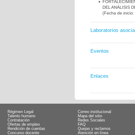
FORTALECIMIE
DEL ANÁLISIS 
(Fecha de inicio
Laboratorios asoci
Eventos
Enlaces
Régimen Legal
Correo institucional
Talento humano
Mapa del sitio
Contratación
Redes Sociales
Ofertas de empleo
FAQ
Rendición de cuentas
Quejas y reclamos
Concurso docente
Atención en línea