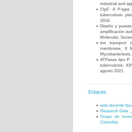
industrial and a
CtpF: A P-type
tuberculosis p
2016.
Diseño y puesta
amplificación is
Molecular, Socie
Ion transport 
membrane; X Me
Mycobacteriosis,
ATPasas tipo P: 
tuberculosis; X
agosto 2021.
Enlaces
web docente facu
Research Gate _
Grupo de inves
Colombia