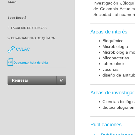
14445
investigación ¿Bioqu
de Colombia Actualme
Sociedad Latinoameric
Sede Bogotá
2- FACULTAD DE CIENCIAS
Áreas de interés
2- DEPARTAMENTO DE QUÍMICA
Bioquímica
Microbiología
CVLAC
Microbiología mo
Micobacterias
Descargar hoja de vida
tuberculosis
vacunas
diseño de antitu
Regresar
Áreas de investigac
Ciencias biológi
Biotecnología en
Publicaciones