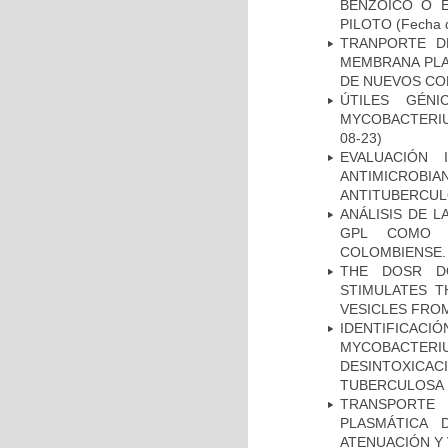
BENZOICO O E
PILOTO
(Fecha d
TRANPORTE D
MEMBRANA PLAS
DE NUEVOS C
ÚTILES GÉN
MYCOBACTERIU
08-23)
EVALUACIÓN 
ANTIMICROB
ANTITUBERCU
ANÁLISIS DE 
GPL COMO M
COLOMBIENSE.
THE DOSR D
STIMULATES T
VESICLES FRO
IDENTIFICACI
MYCOBACTERIU
DESINTOXICA
TUBERCULOSA
TRANSPORTE 
PLASMÁTICA 
ATENUACIÓN Y 