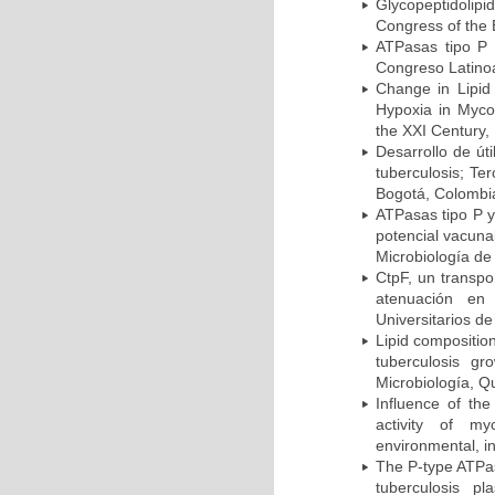
Glycopeptidolipi
Congress of the 
ATPasas tipo P 
Congreso Latinoa
Change in Lipid
Hypoxia in Mycob
the XXI Century,
Desarrollo de út
tuberculosis; Te
Bogotá, Colombi
ATPasas tipo P 
potencial vacuna
Microbiología de
CtpF, un transp
atenuación en 
Universitarios d
Lipid compositio
tuberculosis g
Microbiología, Q
Influence of th
activity of my
environmental, i
The P-type ATPas
tuberculosis p