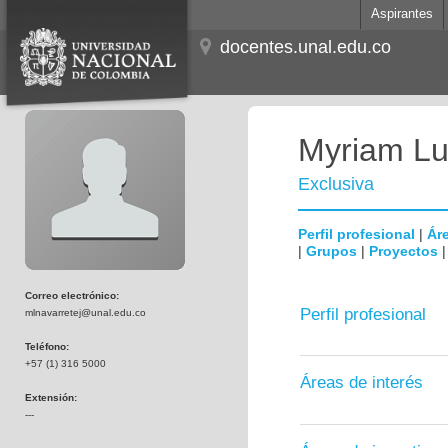
Aspirantes
docentes.unal.edu.co
Myriam Lu
Exclusiva
Perfil profesional
|
Áre
|
Grupos
|
Proyectos
Correo electrónico:
Perfil profesional
mlnavarretej@unal.edu.co
Teléfono:
+57 (1) 316 5000
Áreas de interés
Extensión:
---