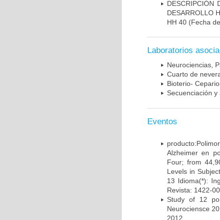
DESCRIPCIÓN 
DESARROLLO HI
HH 40
(Fecha de 
Laboratorios asoci
Neurociencias, P
Cuarto de nevera
Bioterio- Cepario
Secuenciación y 
Eventos
producto:Poli
Alzheimer en po
Four; from 44,9
Levels in Subject
13 Idioma(*): In
Revista: 1422-00
Study of 12 pol
Neurociensce 20
2012.