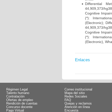
Differential 
44,909,373/hg38)
Cognitive Impairm
(*): Internati
(Electronic); Di
44,909,373/hg38)
Cognitive Impairm
(*): Internati
(Electronic), Wh
Enlaces
Régimen Legal
Correo institucional
Talento humano
Mapa del sitio
Contratación
Redes Sociales
Ofertas de empleo
FAQ
Rendición de cuentas
Quejas y reclamos
Concurso docente
Atención en línea
Pago Virtual
Encuesta