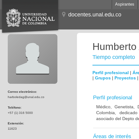
Aspirantes
docentes.unal.edu.co
Humberto 
Tiempo completo
Perfil profesional
|
Áre
|
Grupos
|
Proyectos
Correo electrónico:
Perfil profesional
harboledag@unal.edu.co
Médico, Genetista, 
Teléfono:
Colombia, dedicado
+57 (1) 316 5000
asociado del Depto de
Extensión:
11623
Áreas de interés