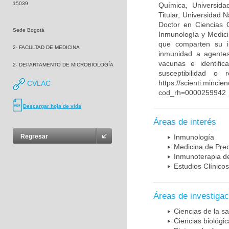
15039
Química, Universida
Titular, Universidad
Doctor en Ciencias 
Sede Bogotá
Inmunología y Medici
que comparten su in
2- FACULTAD DE MEDICINA
inmunidad a agentes 
vacunas e identifi
2- DEPARTAMENTO DE MICROBIOLOGÍA
susceptibilidad o
https://scienti.mincie
CVLAC
cod_rh=0000259942
Descargar hoja de vida
Áreas de interés
Regresar
Inmunología
Medicina de Prec
Inmunoterapia d
Estudios Clínicos
Áreas de investigac
Ciencias de la sa
Ciencias biológi