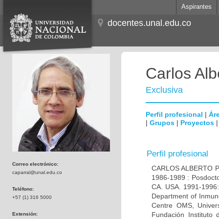
Aspirantes
docentes.unal.edu.co
Carlos Alb
Exclusiva
Perfil profesional
|
Áre
|
Grupos
|
Proyectos
Perfil profesional
Correo electrónico:
CARLOS ALBERTO PAR
caparral@unal.edu.co
1986-1989 : Posdocto
CA. USA. 1991-1996: 
Teléfono:
Department of Inmuno
+57 (1) 316 5000
Centre OMS, Univers
Fundación Instituto
Extensión: