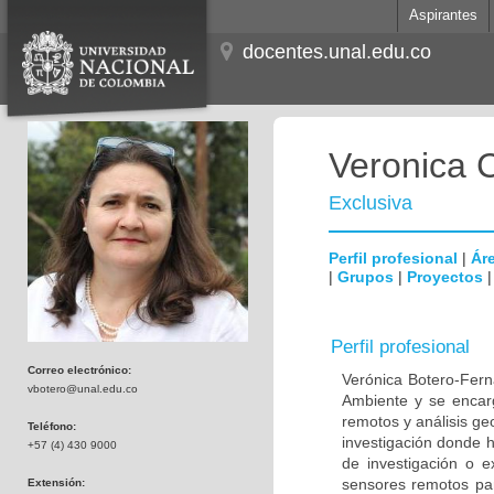
Aspirantes
docentes.unal.edu.co
Veronica 
Exclusiva
Perfil profesional
|
Áre
|
Grupos
|
Proyectos
Perfil profesional
Correo electrónico:
Verónica Botero-Fern
vbotero@unal.edu.co
Ambiente y se encar
remotos y análisis g
Teléfono:
investigación donde h
+57 (4) 430 9000
de investigación o e
sensores remotos par
Extensión: