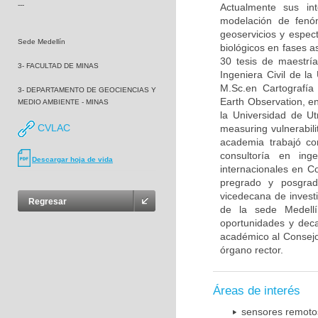
---
Actualmente sus in
modelación de fenóme
geoservicios y espect
Sede Medellín
biológicos en fases a
30 tesis de maestrí
3- FACULTAD DE MINAS
Ingeniera Civil de l
M.Sc.en Cartografía 
3- DEPARTAMENTO DE GEOCIENCIAS Y
Earth Observation, e
MEDIO AMBIENTE - MINAS
la Universidad de Ut
CVLAC
measuring vulnerabili
academia trabajó co
consultoría en ing
Descargar hoja de vida
internacionales en C
pregrado y posgrad
vicedecana de investi
Regresar
de la sede Medellí
oportunidades y dec
académico al Consejo
órgano rector.
Áreas de interés
sensores remoto