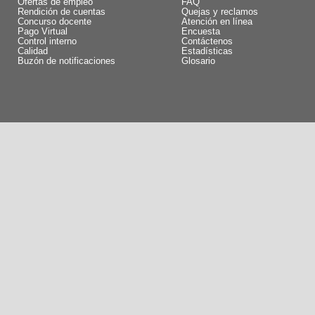
Ofertas de empleo
FAQ
Rendición de cuentas
Quejas y reclamos
Concurso docente
Atención en línea
Pago Virtual
Encuesta
Control interno
Contáctenos
Calidad
Estadísticas
Buzón de notificaciones
Glosario