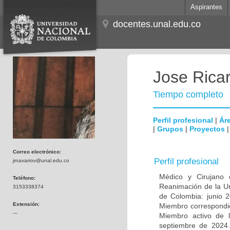
Aspirantes
docentes.unal.edu.co
Jose Rica
Tiempo completo
Perfil profesional
|
Áre
|
Grupos
|
Proyectos
Correo electrónico:
Perfil profesional
jrnavarrov@unal.edu.co
Médico y Cirujano d
Teléfono:
Reanimación de la U
3153338374
de Colombia: junio 
Extensión:
Miembro correspondie
---
Miembro activo de 
septiembre de 2024.