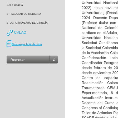
Universidad Naciona
Sede Bogotá
2022) hasta noviemb
Universitario¿ (Resol
2- FACULTAD DE MEDICINA
2024. Docente Depa
(Profesor titular co
2- DEPARTAMENTO DE CIRUGÍA
Nacional de Colombi
CVLAC
cardíaco en el Adulto
Universidad Nacion
Sociedad Cundinamar
Descargar hoja de vida
la Sociedad Colombia
de la Asociación Colo
Confederación Lat
Regresar
Coordinador Postgrad
desde febrero de 2
desde noviembre 200
Centro de capacit
Reanimación Colom
Traumatizado. CEMU-
Experimentado, 8 
Actualización Instru
Docente del Curso d
Congress of Cardiolog
Taller de Arritmias P
SCARE desde el año 2