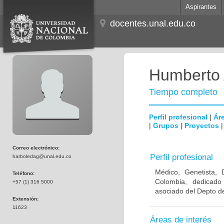
Aspirantes
docentes.unal.edu.co
Humberto 
Tiempo completo
Perfil profesional
|
Áre
|
Grupos
|
Proyectos
Correo electrónico:
Perfil profesional
harboledag@unal.edu.co
Médico, Genetista, 
Teléfono:
Colombia, dedicado
+57 (1) 316 5000
asociado del Depto de
Extensión:
11623
Áreas de interés