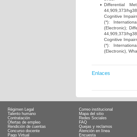
Differential 
44,909,373/hg38)
Cognitive Impairm
(*): Internati
(Electronic); Di
44,909,373/hg38)
Cognitive Impairm
(*): Internati
(Electronic), Wh
Enlaces
Régimen Legal
Correo institucional
Talento humano
Mapa del sitio
Contratación
Redes Sociales
Ofertas de empleo
FAQ
Rendición de cuentas
Quejas y reclamos
Concurso docente
Atención en línea
Pago Virtual
Encuesta