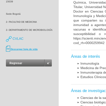
15039
Química, Universida
Titular, Universidad
Doctor en Ciencias 
Sede Bogotá
Inmunología y Medici
que comparten su in
2- FACULTAD DE MEDICINA
inmunidad a agentes 
vacunas e identifi
2- DEPARTAMENTO DE MICROBIOLOGÍA
susceptibilidad o
https://scienti.mincie
CVLAC
cod_rh=0000259942
Descargar hoja de vida
Áreas de interés
Regresar
Inmunología
Medicina de Prec
Inmunoterapia d
Estudios Clínicos
Áreas de investigac
Ciencias de la sa
Ciencias biológi