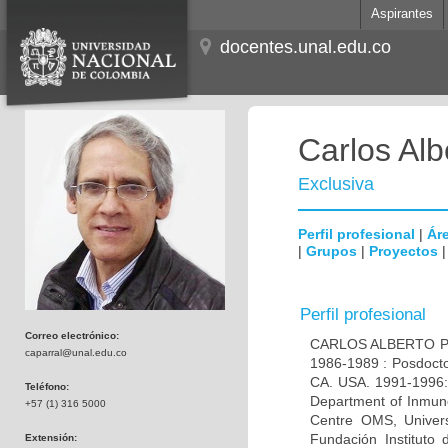
Aspirantes
docentes.unal.edu.co
Carlos Alb
Exclusiva
Perfil profesional
|
Áre
|
Grupos
|
Proyectos
Perfil profesional
Correo electrónico:
CARLOS ALBERTO PAR
caparral@unal.edu.co
1986-1989 : Posdocto
CA. USA. 1991-1996: 
Teléfono:
Department of Inmuno
+57 (1) 316 5000
Centre OMS, Univers
Fundación Instituto
Extensión: