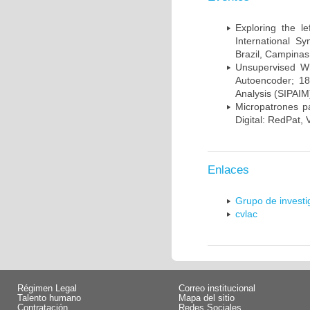
Exploring the l
International S
Brazil, Campinas
Unsupervised Whi
Autoencoder; 18
Analysis (SIPAIM
Micropatrones p
Digital: RedPat, 
Enlaces
Grupo de invest
cvlac
Régimen Legal
Correo institucional
Talento humano
Mapa del sitio
Contratación
Redes Sociales