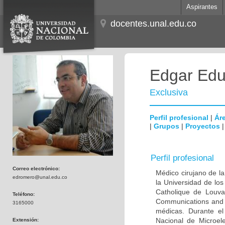
Aspirantes
docentes.unal.edu.co
Edgar Edu
Exclusiva
Perfil profesional
|
Áre
|
Grupos
|
Proyectos
Perfil profesional
Correo electrónico:
Médico cirujano de la
edromero@unal.edu.co
la Universidad de los
Catholique de Louva
Teléfono:
Communications and 
3165000
médicas. Durante e
Nacional de Microel
Extensión: