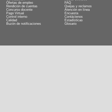
Ofertas de empleo
FAQ
Rendición de cuentas
Quejas y reclamos
Concurso docente
Atención en línea
Pago Virtual
Encuesta
Control interno
Contáctenos
Calidad
Estadísticas
Buzón de notificaciones
Glosario