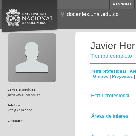
Aspirantes
docentes.unal.edu.co
Javier He
Tiempo completo
Perfil profesional
|
Áre
|
Grupos
|
Proyectos
Correo electrónico:
Perfil profesional
jheslavas@unal.edu.co
Teléfono:
+57 (1) 316 5000
Áreas de interés
Extensión:
---