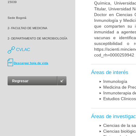
15039
Química, Universida
Titular, Universidad
Doctor en Ciencias 
Sede Bogotá
Inmunología y Medici
que comparten su in
2- FACULTAD DE MEDICINA
inmunidad a agentes 
vacunas e identifi
2- DEPARTAMENTO DE MICROBIOLOGÍA
susceptibilidad o
https://scienti.mincie
CVLAC
cod_rh=0000259942
Descargar hoja de vida
Áreas de interés
Regresar
Inmunología
Medicina de Prec
Inmunoterapia d
Estudios Clínicos
Áreas de investigac
Ciencias de la sa
Ciencias biológi