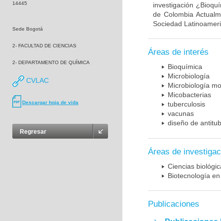
14445
investigación ¿Bioqu
de Colombia Actualme
Sociedad Latinoameric
Sede Bogotá
2- FACULTAD DE CIENCIAS
Áreas de interés
2- DEPARTAMENTO DE QUÍMICA
Bioquímica
Microbiología
CVLAC
Microbiología mo
Micobacterias
Descargar hoja de vida
tuberculosis
vacunas
diseño de antitu
Regresar
Áreas de investigac
Ciencias biológi
Biotecnología en
Publicaciones