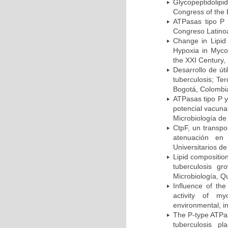
Glycopeptidolipi
Congress of the 
ATPasas tipo P 
Congreso Latinoa
Change in Lipid
Hypoxia in Mycob
the XXI Century,
Desarrollo de út
tuberculosis; Te
Bogotá, Colombi
ATPasas tipo P 
potencial vacuna
Microbiología de
CtpF, un transp
atenuación en 
Universitarios d
Lipid compositio
tuberculosis g
Microbiología, Q
Influence of th
activity of my
environmental, i
The P-type ATPas
tuberculosis p