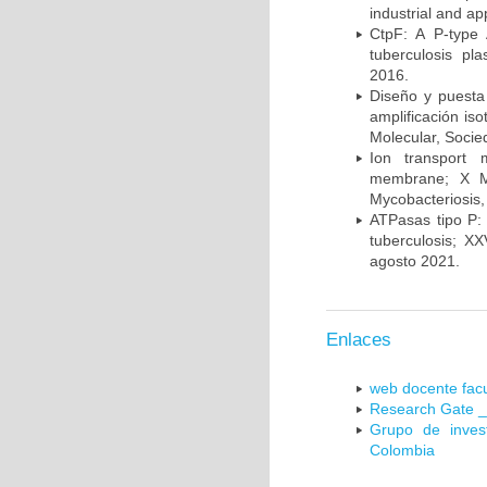
industrial and a
CtpF: A P-type
tuberculosis p
2016.
Diseño y puesta
amplificación is
Molecular, Socie
Ion transport 
membrane; X Me
Mycobacteriosis,
ATPasas tipo P: 
tuberculosis; X
agosto 2021.
Enlaces
web docente facu
Research Gate _
Grupo de inves
Colombia