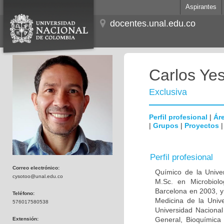
Aspirantes
docentes.unal.edu.co
Carlos Ye
Exclusiva
Perfil profesional
|
Áre
|
Grupos
|
Proyectos
Perfil profesional
Correo electrónico:
Químico de la Unive
cysotoo@unal.edu.co
M.Sc. en Microbiolo
Barcelona en 2003, y
Teléfono:
Medicina de la Univ
576017580538
Universidad Naciona
General, Bioquímica 
Extensión: