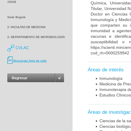
15039
Química, Universida
Titular, Universidad
Doctor en Ciencias 
Sede Bogotá
Inmunología y Medici
que comparten su in
2- FACULTAD DE MEDICINA
inmunidad a agentes 
vacunas e identifi
2- DEPARTAMENTO DE MICROBIOLOGÍA
susceptibilidad o
https://scienti.mincie
CVLAC
cod_rh=0000259942
Descargar hoja de vida
Áreas de interés
Regresar
Inmunología
Medicina de Prec
Inmunoterapia d
Estudios Clínicos
Áreas de investigac
Ciencias de la sa
Ciencias biológi