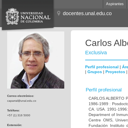
Aspirantes
docentes.unal.edu.co
Carlos Alb
Exclusiva
Perfil profesional
|
Áre
|
Grupos
|
Proyectos
Perfil profesional
Correo electrónico:
CARLOS ALBERTO PAR
caparral@unal.edu.co
1986-1989 : Posdocto
CA. USA. 1991-1996: 
Teléfono:
Department of Inmuno
+57 (1) 316 5000
Centre OMS, Univers
Fundación Instituto
Extensión: