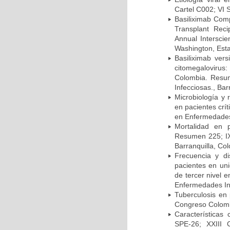
Cartel C002; VI 
Basiliximab Comp
Transplant Reci
Annual Intersci
Washington, Est
Basiliximab vers
citomegalovirus:
Colombia. Resum
Infecciosas., Ba
Microbiología y 
en pacientes crí
en Enfermedades 
Mortalidad en 
Resumen 225; IX
Barranquilla, Co
Frecuencia y d
pacientes en uni
de tercer nivel 
Enfermedades Inf
Tuberculosis en
Congreso Colomb
Características
SPE-26; XXIII 