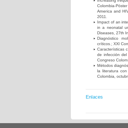
Increasing frequ
Colombia-Póster
America and HIV
2011.
Impact of an int
in a neonatal u
Diseases, 27th I
Diagnóstico mo
críticos.; XXI C
Características 
de infección del
Congreso Colombi
Métodos diagnóst
la literatura co
Colombia, octub
Enlaces