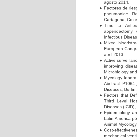
agosto 2014.
Factores de ries
pneumoniae. Re
Cartagena, Colo
Time to Antibio
appendectomy. P
Infectious Disea
Mixed bloodstr
European Congres
abril 2013.
Active surveillan
improving dise
Microbiology and 
Mycology laborat
Abstract P1064.
Diseases, Berlín,
Factors that Def
Third Level Hos
Diseases (ICID), 
Epidemiology and
Latin America-pó
Animal Mycology,
Cost-effectivene
mechanical vent