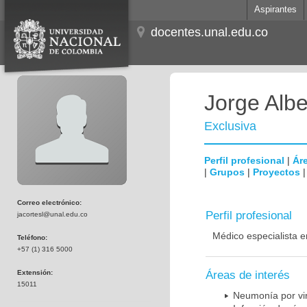
Aspirantes
docentes.unal.edu.co
Jorge Albe
Exclusiva
Perfil profesional
|
Áre
|
Grupos
|
Proyectos
Correo electrónico:
Perfil profesional
jacortesl@unal.edu.co
Médico especialista e
Teléfono:
+57 (1) 316 5000
Extensión:
Áreas de interés
15011
Neumonía por vi