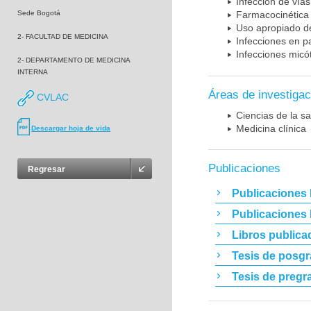
Infección de vías
Sede Bogotá
Farmacocinética 
Uso apropiado d
2- FACULTAD DE MEDICINA
Infecciones en p
Infecciones micó
2- DEPARTAMENTO DE MEDICINA
INTERNA
Áreas de investigac
CVLAC
Ciencias de la sa
Medicina clínica
Descargar hoja de vida
Publicaciones
Regresar
Publicaciones 
Publicaciones
Libros publica
Tesis de posg
Tesis de pregr