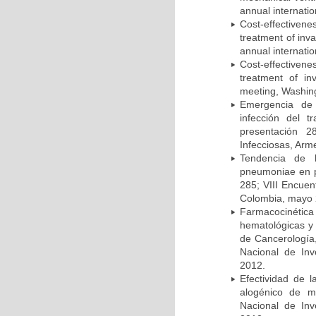
annual internati
Cost-effectivene
treatment of inv
annual internati
Cost-effectiven
treatment of in
meeting, Washing
Emergencia de 
infección del t
presentación 2
Infecciosas, Arm
Tendencia de l
pneumoniae en p
285; VIII Encuen
Colombia, mayo 
Farmacocinétic
hematológicas y n
de Cancerología,
Nacional de Inv
2012.
Efectividad de l
alogénico de me
Nacional de Inv