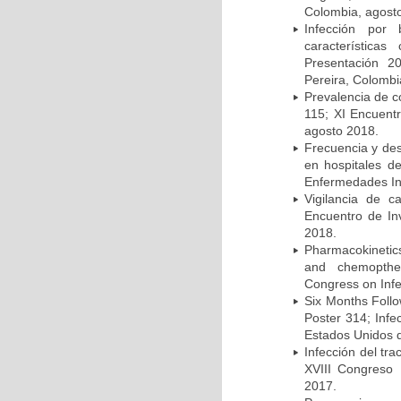
Colombia, agost
Infección por 
característica
Presentación 2
Pereira, Colombi
Prevalencia de c
115; XI Encuent
agosto 2018.
Frecuencia y des
en hospitales d
Enfermedades Inf
Vigilancia de 
Encuentro de In
2018.
Pharmacokinetics
and chemopther
Congress on Infe
Six Months Follow
Poster 314; Infe
Estados Unidos d
Infección del tra
XVIII Congreso
2017.