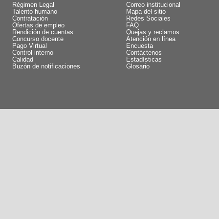
Régimen Legal
Correo institucional
Talento humano
Mapa del sitio
Contratación
Redes Sociales
Ofertas de empleo
FAQ
Rendición de cuentas
Quejas y reclamos
Concurso docente
Atención en línea
Pago Virtual
Encuesta
Control interno
Contáctenos
Calidad
Estadísticas
Buzón de notificaciones
Glosario