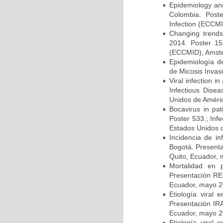
Epidemiology and 
Colombia. Post
Infection (ECCMI
Changing trends
2014. Poster 15
(ECCMID), Amster
Epidemiología d
de Micosis Invas
Viral infection i
Infectious Dise
Unidos de Améric
Bocavirus in pat
Poster 533.; Inf
Estados Unidos d
Incidencia de i
Bogotá. Presenta
Quito, Ecuador,
Mortalidad en 
Presentación RE
Ecuador, mayo 2
Etiología viral
Presentación IRA
Ecuador, mayo 2
Etiología viral