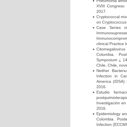
Pneumonia among 
XVIII Congreso
2017.
Cryptococcal mix
on Cryptococcus 
Case Series o
Immunosupress
Immunocompromi
clinical Practice
Citomegalovirus
Colombia. Pos
Symposium ¿ 14th
Chile, Chile, no
Neither Bacteri
Infection in Ca
America (IDSA) 
2016.
Estudio farmac
postquimiotera
Investigación en
2016.
Epidemiology and 
Colombia. Post
Infection (ECCMI