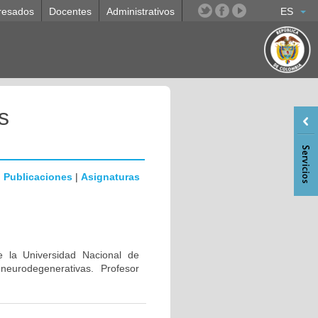
resados
Docentes
Administrativos
ES
s
|
Publicaciones
|
Asignaturas
e la Universidad Nacional de
eurodegenerativas. Profesor