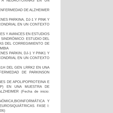
AL A NEUROTOXINAS EN UN
ENFERMEDAD DE ALZHEIMER
ES PARKINA, DJ-1 Y PINK Y
OCONDRIAL EN UN CONTEXTO
ES Y AVANCES EN ESTUDIOS
O SINDRÓMICO: ESTUDIO DEL
NAS DEL CORREGIMIENTO DE
MBIA
ES PARKIN, DJ-1 Y PINK1 Y
OCONDRIAL EN UN CONTEXTO
41H DEL GEN LRRK2 EN UNA
FERMEDAD DE PARKINSON
NES DE APOLIPOPROTEINA E
PP) EN UNA MUESTRA DE
ALZHEIMER
(Fecha de inicio:
ÓMICA,BIOINFORMÁTICA Y
UROSIQUIÁTRICAS. FASE I:
-06)