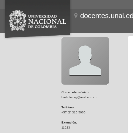
docentes.unal.e
Correo electrónico:
harboledag@unal.edu.co
Teléfono:
+57 (1) 316 5000
Extensión:
11623