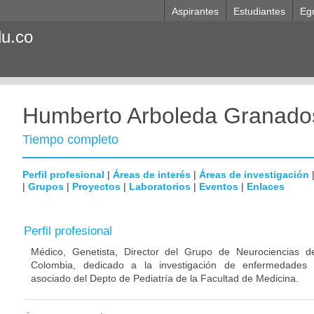
Aspirantes
Estudiantes
Eg
du.co
Humberto Arboleda Granado
Tiempo completo
Perfil profesional
|
Áreas de interés
|
Áreas de investigación
|
Grupos
|
Proyectos
|
Laboratorios
|
Eventos
|
Enlaces
Perfil profesional
Médico, Genetista, Director del Grupo de Neurociencias d
Colombia, dedicado a la investigación de enfermedades n
asociado del Depto de Pediatría de la Facultad de Medicina.