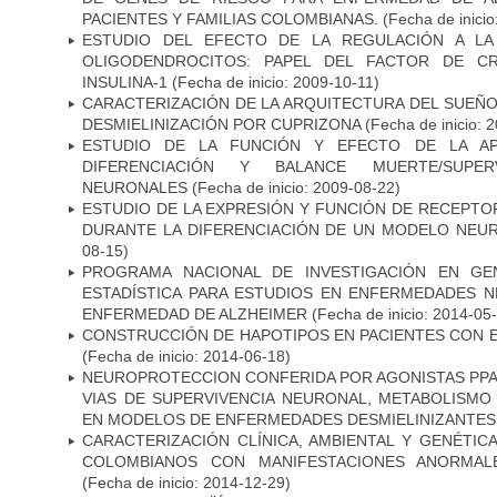
PACIENTES Y FAMILIAS COLOMBIANAS.
(Fecha de inicio
ESTUDIO DEL EFECTO DE LA REGULACIÓN A LA
OLIGODENDROCITOS: PAPEL DEL FACTOR DE CR
INSULINA-1
(Fecha de inicio: 2009-10-11)
CARACTERIZACIÓN DE LA ARQUITECTURA DEL SUEÑ
DESMIELINIZACIÓN POR CUPRIZONA
(Fecha de inicio: 
ESTUDIO DE LA FUNCIÓN Y EFECTO DE LA AP
DIFERENCIACIÓN Y BALANCE MUERTE/SUPE
NEURONALES
(Fecha de inicio: 2009-08-22)
ESTUDIO DE LA EXPRESIÓN Y FUNCIÓN DE RECEPTO
DURANTE LA DIFERENCIACIÓN DE UN MODELO NEU
08-15)
PROGRAMA NACIONAL DE INVESTIGACIÓN EN GEN
ESTADÍSTICA PARA ESTUDIOS EN ENFERMEDADES NE
ENFERMEDAD DE ALZHEIMER
(Fecha de inicio: 2014-05
CONSTRUCCIÓN DE HAPOTIPOS EN PACIENTES CON 
(Fecha de inicio: 2014-06-18)
NEUROPROTECCION CONFERIDA POR AGONISTAS PPAR
VIAS DE SUPERVIVENCIA NEURONAL, METABOLISMO
EN MODELOS DE ENFERMEDADES DESMIELINIZANTES
CARACTERIZACIÓN CLÍNICA, AMBIENTAL Y GENÉTICA
COLOMBIANOS CON MANIFESTACIONES ANORMAL
(Fecha de inicio: 2014-12-29)