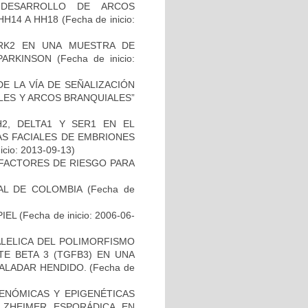
 DESARROLLO DE ARCOS
HH14 A HH18
(Fecha de inicio:
RK2 EN UNA MUESTRA DE
PARKINSON
(Fecha de inicio:
E LA VÍA DE SEÑALIZACIÓN
LES Y ARCOS BRANQUIALES”
2, DELTA1 Y SER1 EN EL
S FACIALES DE EMBRIONES
icio: 2013-09-13)
E FACTORES DE RIESGO PARA
AL DE COLOMBIA
(Fecha de
IEL
(Fecha de inicio: 2006-06-
ALELICA DEL POLIMORFISMO
E BETA 3 (TGFB3) EN UNA
PALADAR HENDIDO.
(Fecha de
ENÓMICAS Y EPIGENÉTICAS
ZHEIMER ESPORÁDICA EN