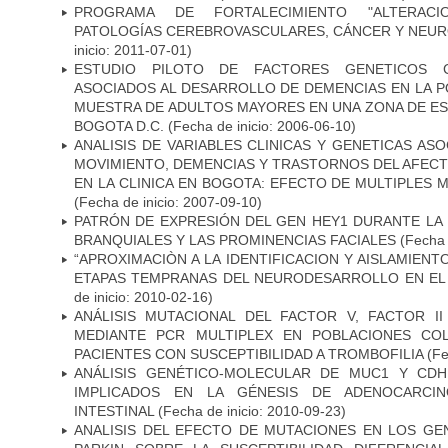
PROGRAMA DE FORTALECIMIENTO "ALTERAC
PATOLOGÍAS CEREBROVASCULARES, CÁNCER Y NEU
inicio: 2011-07-01)
ESTUDIO PILOTO DE FACTORES GENETICOS C
ASOCIADOS AL DESARROLLO DE DEMENCIAS EN LA PO
MUESTRA DE ADULTOS MAYORES EN UNA ZONA DE E
BOGOTA D.C.
(Fecha de inicio: 2006-06-10)
ANALISIS DE VARIABLES CLINICAS Y GENETICAS AS
MOVIMIENTO, DEMENCIAS Y TRASTORNOS DEL AFEC
EN LA CLINICA EN BOGOTA: EFECTO DE MULTIPLES
(Fecha de inicio: 2007-09-10)
PATRÓN DE EXPRESIÓN DEL GEN HEY1 DURANTE LA
BRANQUIALES Y LAS PROMINENCIAS FACIALES
(Fecha 
“APROXIMACIÒN A LA IDENTIFICACION Y AISLAMIEN
ETAPAS TEMPRANAS DEL NEURODESARROLLO EN EL
de inicio: 2010-02-16)
ANÁLISIS MUTACIONAL DEL FACTOR V, FACTOR I
MEDIANTE PCR MULTIPLEX EN POBLACIONES CO
PACIENTES CON SUSCEPTIBILIDAD A TROMBOFILIA
(Fe
ANÁLISIS GENÉTICO-MOLECULAR DE MUC1 Y CD
IMPLICADOS EN LA GÉNESIS DE ADENOCARCI
INTESTINAL
(Fecha de inicio: 2010-09-23)
ANALISIS DEL EFECTO DE MUTACIONES EN LOS GE