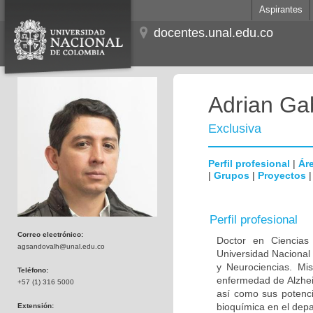
Aspirantes
docentes.unal.edu.co
Adrian Ga
Exclusiva
Perfil profesional
|
Áre
|
Grupos
|
Proyectos
Perfil profesional
Correo electrónico:
Doctor en Ciencias
agsandovalh@unal.edu.co
Universidad Nacional
y Neurociencias. Mis
Teléfono:
enfermedad de Alzhei
+57 (1) 316 5000
así como sus potenci
bioquímica en el dep
Extensión: