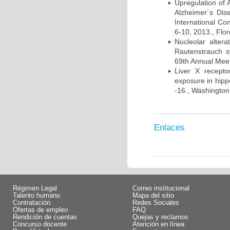
Upregulation of
Alzheimer´s Di
International Co
6-10, 2013., Flore
Nucleolar alte
Rautenstrauch s
69th Annual Meet
Liver X recept
exposure in hip
-16., Washington
Enlaces
Régimen Legal
Correo institucional
Talento humano
Mapa del sitio
Contratación
Redes Sociales
Ofertas de empleo
FAQ
Rendición de cuentas
Quejas y reclamos
Concurso docente
Atención en línea