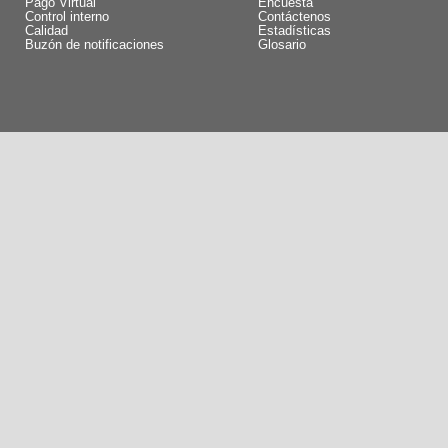
Pago Virtual
Encuesta
Control interno
Contáctenos
Calidad
Estadísticas
Buzón de notificaciones
Glosario