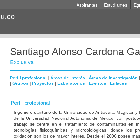
Aspirantes
Estudiantes
Eg
du.co
Santiago Alonso Cardona Ga
Exclusiva
Perfil profesional
|
Áreas de interés
|
Áreas de investigación
|
Grupos
|
Proyectos
|
Laboratorios
|
Eventos
|
Enlaces
Perfil profesional
Ingeniero sanitario de la Universidad de Antioquia, Magister y
de la Universidad Nacional Autónoma de México, con postdoc
trabajo se centra en el tratamiento de contaminantes en m
tecnologías fisicoquímicas y microbiológicas, donde los p
oxidación son los de mayor interés. Desde el 2006 posee más