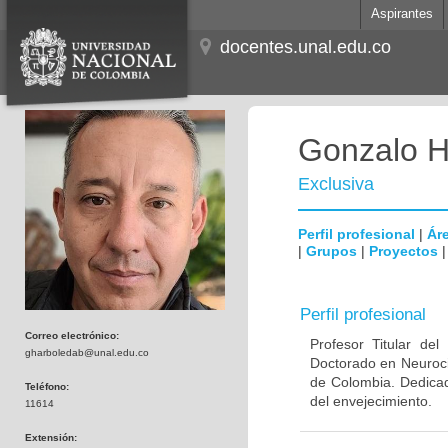
Aspirantes
docentes.unal.edu.co
Gonzalo H
Exclusiva
Perfil profesional
|
Áre
|
Grupos
|
Proyectos
Perfil profesional
Correo electrónico:
Profesor Titular de
gharboledab@unal.edu.co
Doctorado en Neuroci
de Colombia. Dedicad
Teléfono:
del envejecimiento.
11614
Extensión: