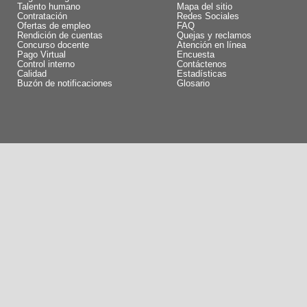
Talento humano
Mapa del sitio
Contratación
Redes Sociales
Ofertas de empleo
FAQ
Rendición de cuentas
Quejas y reclamos
Concurso docente
Atención en línea
Pago Virtual
Encuesta
Control interno
Contáctenos
Calidad
Estadísticas
Buzón de notificaciones
Glosario