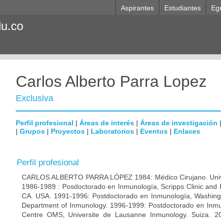
Aspirantes
Estudiantes
Eg
du.co
Carlos Alberto Parra Lopez
Exclusiva
Perfil profesional
|
Áreas de interés
|
Áreas de investigación
|
Grupos
|
Proyectos
|
Laboratorios
|
Eventos
|
Enlaces
Perfil profesional
CARLOS ALBERTO PARRA LÓPEZ 1984: Médico Cirujano. Unive
1986-1989 : Posdoctorado en Inmunología, Scripps Clinic and 
CA. USA. 1991-1996: Postdoctorado en Inmunología, Washingto
Department of Inmunology. 1996-1999: Postdoctorado en Inmun
Centre OMS, Universite de Lausanne Inmunology. Suiza. 200