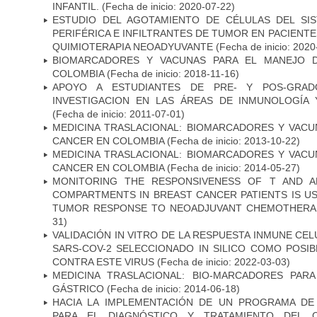
INFANTIL.
(Fecha de inicio: 2020-07-22)
ESTUDIO DEL AGOTAMIENTO DE CÉLULAS DEL SI
PERIFÉRICA E INFILTRANTES DE TUMOR EN PACIENT
QUIMIOTERAPIA NEOADYUVANTE
(Fecha de inicio: 2020
BIOMARCADORES Y VACUNAS PARA EL MANEJO 
COLOMBIA
(Fecha de inicio: 2018-11-16)
APOYO A ESTUDIANTES DE PRE- Y POS-GRAD
INVESTIGACION EN LAS ÁREAS DE INMUNOLOGÍA 
(Fecha de inicio: 2011-07-01)
MEDICINA TRASLACIONAL: BIOMARCADORES Y VACU
CANCER EN COLOMBIA
(Fecha de inicio: 2013-10-22)
MEDICINA TRASLACIONAL: BIOMARCADORES Y VACU
CANCER EN COLOMBIA
(Fecha de inicio: 2014-05-27)
MONITORING THE RESPONSIVENESS OF T AND A
COMPARTMENTS IN BREAST CANCER PATIENTS IS US
TUMOR RESPONSE TO NEOADJUVANT CHEMOTHERA
31)
VALIDACIÓN IN VITRO DE LA RESPUESTA INMUNE CEL
SARS-COV-2 SELECCIONADO IN SILICO COMO POSI
CONTRA ESTE VIRUS
(Fecha de inicio: 2022-03-03)
MEDICINA TRASLACIONAL: BIO-MARCADORES PAR
GÁSTRICO
(Fecha de inicio: 2014-06-18)
HACIA LA IMPLEMENTACIÓN DE UN PROGRAMA DE
PARA EL DIAGNÓSTICO Y TRATAMIENTO DEL 