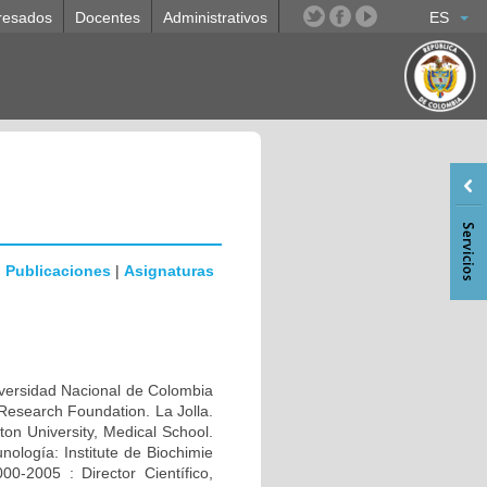
resados
Docentes
Administrativos
ES
|
Publicaciones
|
Asignaturas
rsidad Nacional de Colombia
Research Foundation. La Jolla.
n University, Medical School.
ología: Institute de Biochimie
0-2005 : Director Científico,