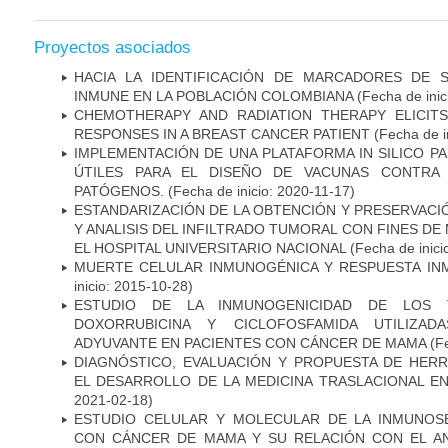
Proyectos asociados
HACIA LA IDENTIFICACIÓN DE MARCADORES DE 
INMUNE EN LA POBLACIÓN COLOMBIANA
(Fecha de inic
CHEMOTHERAPY AND RADIATION THERAPY ELICIT
RESPONSES IN A BREAST CANCER PATIENT
(Fecha de i
IMPLEMENTACIÓN DE UNA PLATAFORMA IN SILICO PA
ÚTILES PARA EL DISEÑO DE VACUNAS CONTRA 
PATÓGENOS.
(Fecha de inicio: 2020-11-17)
ESTANDARIZACIÓN DE LA OBTENCIÓN Y PRESERVAC
Y ANALISIS DEL INFILTRADO TUMORAL CON FINES DE
EL HOSPITAL UNIVERSITARIO NACIONAL
(Fecha de inici
MUERTE CELULAR INMUNOGÉNICA Y RESPUESTA IN
inicio: 2015-10-28)
ESTUDIO DE LA INMUNOGENICIDAD DE LOS 
DOXORRUBICINA Y CICLOFOSFAMIDA UTILIZA
ADYUVANTE EN PACIENTES CON CÁNCER DE MAMA
(Fe
DIAGNÓSTICO, EVALUACIÓN Y PROPUESTA DE HERR
EL DESARROLLO DE LA MEDICINA TRASLACIONAL E
2021-02-18)
ESTUDIO CELULAR Y MOLECULAR DE LA INMUNOS
CON CÁNCER DE MAMA Y SU RELACIÓN CON EL A