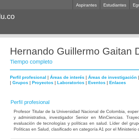
Aspirantes
Estudiantes
Eg
du.co
Hernando Guillermo Gaitan 
Tiempo completo
Perfil profesional
|
Áreas de interés
|
Áreas de investigación
|
Grupos
|
Proyectos
|
Laboratorios
|
Eventos
|
Enlaces
Perfil profesional
Profesor Titular de la Universidad Nacional de Colombia, exper
y administrativa, investigador Senior en MinCiencias. Trayect
evaluación de tecnologías y políticas en salud. Líder del gru
Políticas en Salud, clasificado en categoría A1 por el Ministeri