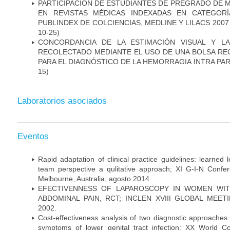
PARTICIPACIÓN DE ESTUDIANTES DE PREGRADO DE M
EN REVISTAS MÉDICAS INDEXADAS EN CATEGORÍ
PUBLINDEX DE COLCIENCIAS, MEDLINE Y LILACS 2007 
10-25)
CONCORDANCIA DE LA ESTIMACIÓN VISUAL Y L
RECOLECTADO MEDIANTE EL USO DE UNA BOLSA R
PARA EL DIAGNÓSTICO DE LA HEMORRAGIA INTRA PA
15)
Laboratorios asociados
Eventos
Rapid adaptation of clinical practice guidelines: learned
team perspective a qulitative approach; XI G-I-N Confer
Melbourne, Australia, agosto 2014.
EFECTIVENNESS OF LAPAROSCOPY IN WOMEN WIT
ABDOMINAL PAIN, RCT; INCLEN XVIII GLOBAL MEETIN
2002.
Cost-effectiveness analysis of two diagnostic approaches 
symptoms of lower genital tract infection; XX World 