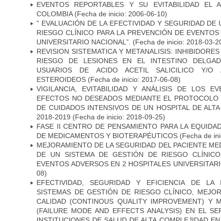
EVENTOS REPORTABLES Y SU EVITABILIDAD EL 
COLOMBIA
(Fecha de inicio: 2006-06-10)
" EVALUACIÓN DE LA EFECTIVIDAD Y SEGURIDAD DE
RIESGO CLÍNICO PARA LA PREVENCIÓN DE EVENTOS
UNIVERSITARIO NACIONAL”.
(Fecha de inicio: 2018-03-2
REVISION SISTEMATICA Y METANALISIS: INHIBIDOR
RIESGO DE LESIONES EN EL INTESTINO DELGA
USUARIOS DE ACIDO ACETIL SALICILICO Y/O 
ESTEROIDEOS
(Fecha de inicio: 2017-06-08)
VIGILANCIA, EVITABILIDAD Y ANÁLISIS DE LOS 
EFECTOS NO DESEADOS MEDIANTE EL PROTOCOLO 
DE CUIDADOS INTENSIVOS DE UN HOSPITAL DE ALT
2018-2019
(Fecha de inicio: 2018-09-25)
FASE II CENTRO DE PENSAMIENTO PARA LA EQUIDA
DE MEDICAMENTOS Y BIOTERAPÉUTICOS
(Fecha de ini
MEJORAMIENTO DE LA SEGURIDAD DEL PACIENTE ME
DE UN SISTEMA DE GESTIÓN DE RIESGO CLÍNIC
EVENTOS ADVERSOS EN 2 HOSPITALES UNIVERSITARI
08)
EFECTIVIDAD, SEGURIDAD Y EFICIENCIA DE LA
SISTEMAS DE GESTIÓN DE RIESGO CLÍNICO, MEJO
CALIDAD (CONTINOUS QUALITY IMPROVEMENT) Y 
(FAILURE MODE AND EFFECTS ANALYSIS) EN EL SE
INSTITUCIONES DE SALUD DE ALTA COMPLEJIDAD E