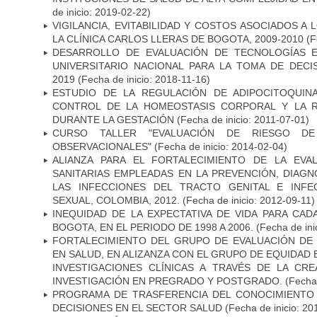
de inicio: 2019-02-22)
VIGILANCIA, EVITABILIDAD Y COSTOS ASOCIADOS A
LA CLÍNICA CARLOS LLERAS DE BOGOTA, 2009-2010
(F
DESARROLLO DE EVALUACIÓN DE TECNOLOGÍAS E
UNIVERSITARIO NACIONAL PARA LA TOMA DE DECI
2019
(Fecha de inicio: 2018-11-16)
ESTUDIO DE LA REGULACIÓN DE ADIPOCITOQUIN
CONTROL DE LA HOMEOSTASIS CORPORAL Y LA RE
DURANTE LA GESTACIÓN
(Fecha de inicio: 2011-07-01)
CURSO TALLER "EVALUACIÓN DE RIESGO D
OBSERVACIONALES"
(Fecha de inicio: 2014-02-04)
ALIANZA PARA EL FORTALECIMIENTO DE LA EVA
SANITARIAS EMPLEADAS EN LA PREVENCIÓN, DIAG
LAS INFECCIONES DEL TRACTO GENITAL E INFE
SEXUAL, COLOMBIA, 2012.
(Fecha de inicio: 2012-09-11)
INEQUIDAD DE LA EXPECTATIVA DE VIDA PARA CA
BOGOTA, EN EL PERIODO DE 1998 A 2006.
(Fecha de ini
FORTALECIMIENTO DEL GRUPO DE EVALUACIÓN DE 
EN SALUD, EN ALIZANZA CON EL GRUPO DE EQUIDAD 
INVESTIGACIONES CLÍNICAS A TRAVÉS DE LA CR
INVESTIGACIÓN EN PREGRADO Y POSTGRADO.
(Fecha 
PROGRAMA DE TRASFERENCIA DEL CONOCIMIENTO
DECISIONES EN EL SECTOR SALUD
(Fecha de inicio: 20