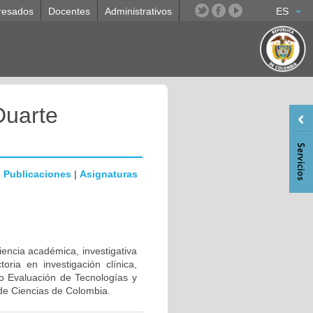
resados
Docentes
Administrativos
ES
Duarte
|
Publicaciones
|
Asignaturas
iencia académica, investigativa
oria en investigación clínica,
po Evaluación de Tecnologías y
o de Ciencias de Colombia.