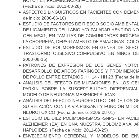
NOTCH EN PROMINENCIAS FACIALES DE EMBRIONES D
(Fecha de inicio: 2011-03-28)
ASPECTOS LINGÜÍSTICOS EN PACIENTES CON DEMEN
de inicio: 2006-06-10)
ESTUDIO DE FACTORES DE RIESGO SOCIO AMBIENTAL
DE LIGAMIENTO DEL LABIO Y/O PALADAR HENDIDO N
GEN MSX1, EN FAMILIAS DE COMUNIDADES INDÍGE
LA CHORRERA, DEPARTAMENTO DE AMAZONAS- COLO
ESTUDIO DE POLIMORFISMOS EN GENES DE SERO
TRASTORNO OBSESIVO-COMPULSIVO EN NIÑOS DE
2008-08-15)
PATRONES DE EXPRESIÓN DE LOS GENES NOTCH
DESARROLLO DE ARCOS FARÍNGEOS Y PROMINENCIA
DE POLLO ENTRE ESTADIOS HH 14 - HH 23
(Fecha de in
ANALISIS DEL EFECTO DE MUTACIONES EN LOS GE
PARKIN SOBRE LA SUSCEPTIBILIDAD DIFERENCI
MODELO DE NEURONAS MESENCEFÁLICAS
ANÁLISIS DEL EFECTO NEUROPROTECTOR DE LOS GEN
SU RELACIÓN CON LA VÍA PI3K/AKT Y FUNCIÓN MIT
NEUROTÓXICO
(Fecha de inicio: 2006-08-01)
ESTUDIO DE DIEZ POLIMORFISMOS -SNPS- EN PAC
ALZHEIMER (EA) EN UNA MUESTRA COLOMBIANA. A
HAPLOIDES.
(Fecha de inicio: 2011-08-29)
ENVEJECIMIENTO CEREBRAL Y MODELOS DE ENV