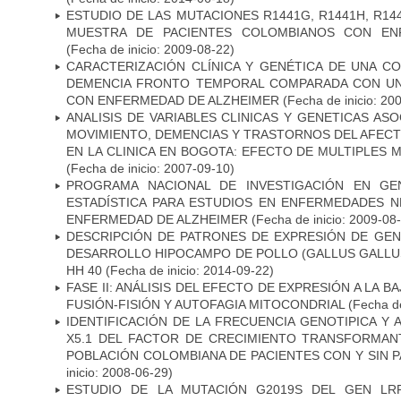
ESTUDIO DE LAS MUTACIONES R1441G, R1441H, R14
MUESTRA DE PACIENTES COLOMBIANOS CON EN
(Fecha de inicio: 2009-08-22)
CARACTERIZACIÓN CLÍNICA Y GENÉTICA DE UNA C
DEMENCIA FRONTO TEMPORAL COMPARADA CON UN
CON ENFERMEDAD DE ALZHEIMER
(Fecha de inicio: 20
ANALISIS DE VARIABLES CLINICAS Y GENETICAS AS
MOVIMIENTO, DEMENCIAS Y TRASTORNOS DEL AFEC
EN LA CLINICA EN BOGOTA: EFECTO DE MULTIPLES
(Fecha de inicio: 2007-09-10)
PROGRAMA NACIONAL DE INVESTIGACIÓN EN GEN
ESTADÍSTICA PARA ESTUDIOS EN ENFERMEDADES NE
ENFERMEDAD DE ALZHEIMER
(Fecha de inicio: 2009-08
DESCRIPCIÓN DE PATRONES DE EXPRESIÓN DE GEN
DESARROLLO HIPOCAMPO DE POLLO (GALLUS GALLUS)
HH 40
(Fecha de inicio: 2014-09-22)
FASE II: ANÁLISIS DEL EFECTO DE EXPRESIÓN A LA B
FUSIÓN-FISIÓN Y AUTOFAGIA MITOCONDRIAL
(Fecha de
IDENTIFICACIÓN DE LA FRECUENCIA GENOTIPICA Y 
X5.1 DEL FACTOR DE CRECIMIENTO TRANSFORMANT
POBLACIÓN COLOMBIANA DE PACIENTES CON Y SIN 
inicio: 2008-06-29)
ESTUDIO DE LA MUTACIÓN G2019S DEL GEN LR