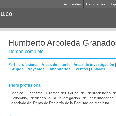
Aspirantes
Estudiantes
Eg
du.co
Humberto Arboleda Granado
Tiempo completo
Perfil profesional
|
Áreas de interés
|
Áreas de investigación
|
Grupos
|
Proyectos
|
Laboratorios
|
Eventos
|
Enlaces
Perfil profesional
Médico, Genetista, Director del Grupo de Neurociencias d
Colombia, dedicado a la investigación de enfermedades n
asociado del Depto de Pediatría de la Facultad de Medicina.