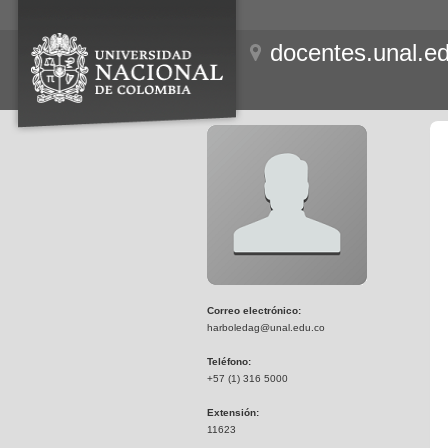
docentes.unal.e
Correo electrónico:
harboledag@unal.edu.co
Teléfono:
+57 (1) 316 5000
Extensión:
11623