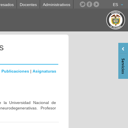
resados
Docentes
Administrativos
ES
s
|
Publicaciones
|
Asignaturas
e la Universidad Nacional de
eurodegenerativas. Profesor