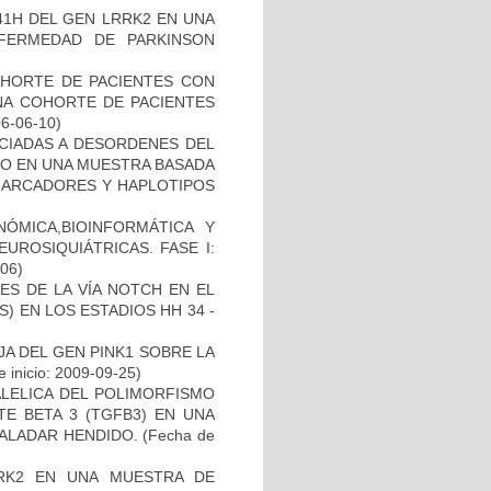
41H DEL GEN LRRK2 EN UNA
FERMEDAD DE PARKINSON
OHORTE DE PACIENTES CON
A COHORTE DE PACIENTES
06-06-10)
OCIADAS A DESORDENES DEL
TO EN UNA MUESTRA BASADA
 MARCADORES Y HAPLOTIPOS
ÓMICA,BIOINFORMÁTICA Y
UROSIQUIÁTRICAS. FASE I:
-06)
ES DE LA VÍA NOTCH EN EL
 EN LOS ESTADIOS HH 34 -
AJA DEL GEN PINK1 SOBRE LA
 inicio: 2009-09-25)
ALELICA DEL POLIMORFISMO
E BETA 3 (TGFB3) EN UNA
PALADAR HENDIDO.
(Fecha de
RK2 EN UNA MUESTRA DE