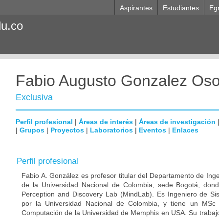
Aspirantes
Estudiantes
Eg
du.co
Fabio Augusto Gonzalez Oso
Exclusiva
Perfil profesional
|
Áreas de interés
|
Áreas de investigación
|
Grupos
|
Proyectos
|
Laboratorios
|
Eventos
|
Enlaces
Perfil profesional
Fabio A. González es profesor titular del Departamento de Inge
de la Universidad Nacional de Colombia, sede Bogotá, dond
Perception and Discovery Lab (MindLab). Es Ingeniero de S
por la Universidad Nacional de Colombia, y tiene un MSc
Computación de la Universidad de Memphis en USA. Su trabajo 