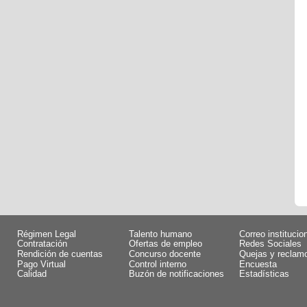
Régimen Legal
Talento humano
Correo institucio
Contratación
Ofertas de empleo
Redes Sociales
Rendición de cuentas
Concurso docente
Quejas y reclam
Pago Virtual
Control interno
Encuesta
Calidad
Buzón de notificaciones
Estadísticas