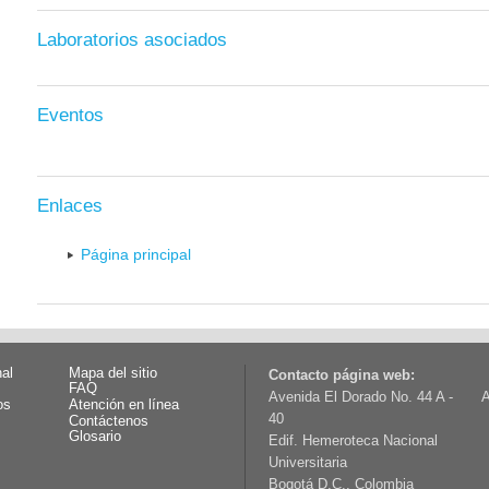
Laboratorios asociados
Eventos
Enlaces
Página principal
nal
Mapa del sitio
Contacto página web:
FAQ
Avenida El Dorado No. 44 A -
A
os
Atención en línea
40
Contáctenos
Glosario
Edif. Hemeroteca Nacional
Universitaria
Bogotá D.C., Colombia