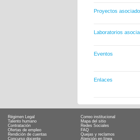
Proyectos asociad
Laboratorios asoci
Eventos
Enlaces
Régimen Legal
Correo institucional
Talento humano
Mapa del sitio
Contratación
Redes Sociales
Ofertas de empleo
FAQ
Rendición de cuentas
Quejas y reclamos
Concurso docente
Atención en línea