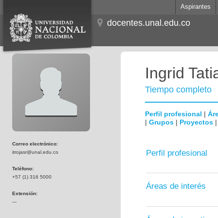
Aspirantes
docentes.unal.edu.co
Ingrid Tat
Tiempo completo
Perfil profesional
|
Áre
|
Grupos
|
Proyectos
Correo electrónico:
Perfil profesional
itrojasr@unal.edu.co
Teléfono:
+57 (1) 316 5000
Áreas de interés
Extensión:
---