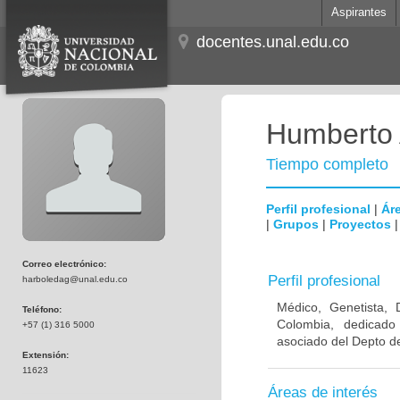
Aspirantes
docentes.unal.edu.co
Humberto 
Tiempo completo
Perfil profesional
|
Áre
|
Grupos
|
Proyectos
Correo electrónico:
Perfil profesional
harboledag@unal.edu.co
Médico, Genetista, 
Teléfono:
Colombia, dedicado
+57 (1) 316 5000
asociado del Depto de
Extensión:
11623
Áreas de interés