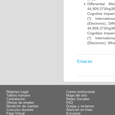
Differential 
44,909,373/hg38)
Cognitive Impairm
(*): Internati
(Electronic); Di
44,909,373/hg38)
Cognitive Impairm
(*): Internati
(Electronic), Wh
Enlaces
Régimen Legal
Correo institucional
Talento humano
Mapa del sitio
Contratación
Redes Sociales
Ofertas de empleo
FAQ
Rendición de cuentas
Quejas y reclamos
Concurso docente
Atención en línea
Pago Virtual
Encuesta